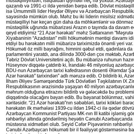
müstəqilliyindən, istiqlaldan qiymətli heç nə yoxdur. Azərbayca
qazanıb və 1991-ci ildə yenidən bərpa edib. Dövlət müstəq
isə Ümummilli lider Heydər Əliyev və Azərbaycan Respublika
sayəsində mümkün olub. Məhz bu iki liderin misilsiz xidmətl
müstəqilliyi hər keçən gün daha da möhkəmlənir və dönməz x
müstəqillik uğrunda mübarizəsi Arazın o tayında da davam e
qeyd etdiyimiz “21 Azər hərəkatı” məhz Səttarxanın “Məşru
Xiyabaninin “Azadıstan” milli hökumətinin məntiqi davamı idi
etdiyi bu hərəkatın milli mübarizə tariximizdə önəmli yeri var.
Hökuməti öz milli bayrağını, himnini qəbul etdi, qadınlara d
parlamentini yaratdı, ana dilində 3000-dən çox məktəb, Azərb
Təbriz Dövlət Universitetini açdı. Bu mübarizə ruhunun hazı
Hüseynov diqqətə çatdırıb ki, İrandakı 46 milyonluq azərbayca
BDU-nun Azərbaycan tarixi kafedrasının dosenti Ələmdar Ş
Azər hərəkatı” tarixindən” adlı məruzə edib. O bildirib ki, A
İlham Əliyev Səmərqənddə Türk Dövlətləri Təşkilatının IX Zi
Respublikasının ərazisində yaşayan 40 milyon azərbaycanlın
məhrum olduğuna etirazını bildirib və gələcəkdə bu problemi
diqqətində olacağını bəyan edib. Bu bəyanat bölünməz, vah
xəritəsidir. “21 Azər hərəkatı”nın səbəbləri, tarixi kökləri ba
hərəkatın ilk mərhələsi 1939-cu ildən 1942-ci ilə qədər döv
Azərbaycan Kommunist Partiyası MK-nın III katibi işləmiş gör
rəhbərliyi altında göndərilmiş heyətin Cənubi Azərbaycanda 
müstəsna xidmətləri olub. Seyid Cəfər Pişəvərinin rəhbərliyi 
Cənubi Azərbaycan hökuməti bir il fəaliyyət göstərməsinə ba