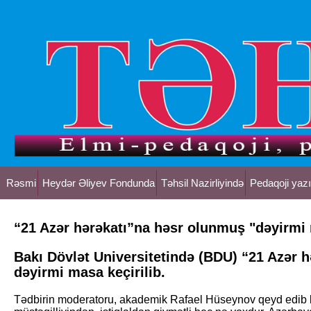
Rəsmi
Heydər Əliyev Fondunda
Təhsil Nazirliyində
Pedaqoji yazı
“21 Azər hərəkatı”na həsr olunmuş "dəyirmi
Bakı Dövlət Universitetində (BDU) “21 Azər 
dəyirmi masa keçirilib.
Tədbirin moderatoru, akademik Rafael Hüseynov qeyd edib ki