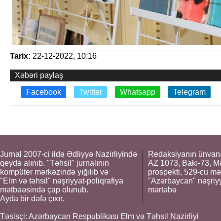
Tarix:
22-12-2022, 10:16
Xəbəri paylaş
Facebook
Twitter
Whatsapp
Telegram
Jurnal 2007-ci ildə Ədliyyə Nazirliyində
Redaksiyanın ünvanı
qeydə alınıb. "Təhsil" jurnalının
AZ 1073, Bakı-73, M
kompüter mərkəzində yığılıb və
prospekti, 529-cu mə
"Elm və təhsil" nəşriyyat-poliqrafiya
"Azərbaycan" nəşriyya
mətbəəsində çap olunub.
mərtəbə
Ayda bir dəfə çıxır.
Təsisçi: Azərbaycan Respublikası Elm və Təhsil Nazirliyi