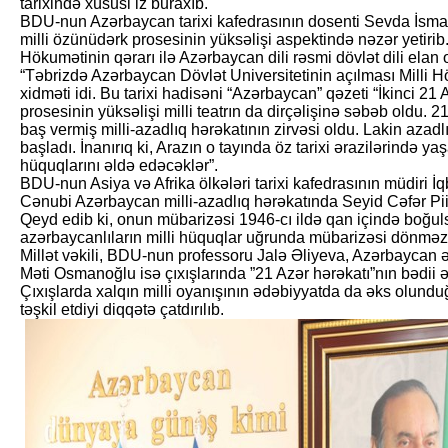
tarixində xüsusi iz buraxıb.
BDU-nun Azərbaycan tarixi kafedrasının dosenti Sevda İsmayı
milli özünüdərk prosesinin yüksəlişi aspektində nəzər yetirib. 
Hökumətinin qərarı ilə Azərbaycan dili rəsmi dövlət dili elan o
“Təbrizdə Azərbaycan Dövlət Universitetinin açılması Milli 
xidməti idi. Bu tarixi hadisəni “Azərbaycan” qəzeti “İkinci 21
prosesinin yüksəlişi milli teatrın da dirçəlişinə səbəb oldu
baş vermiş milli-azadlıq hərəkatının zirvəsi oldu. Lakin aza
başladı. İnanırıq ki, Arazın o tayında öz tarixi ərazilərində y
hüquqlarını əldə edəcəklər”.
BDU-nun Asiya və Afrika ölkələri tarixi kafedrasının müdiri İqb
Cənubi Azərbaycan milli-azadlıq hərəkatında Seyid Cəfər Pii
Qeyd edib ki, onun mübarizəsi 1946-cı ildə qan içində boğ
azərbaycanlıların milli hüquqlar uğrunda mübarizəsi dönməz,
Millət vəkili, BDU-nun professoru Jalə Əliyeva, Azərbaycan əd
Məti Osmanoğlu isə çıxışlarında ”21 Azər hərəkatı”nın bədii ə
Çıxışlarda xalqın milli oyanışının ədəbiyyatda da əks olundu
təşkil etdiyi diqqətə çatdırılıb.