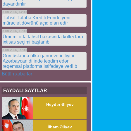
dayandırılır
3-08-2026, 14:30
Təhsil Tələbə Krediti Fondu yeni
müraciət dövrünü açıq elan edir
3-08-2026, 12:30
Ümumi orta təhsil bazasında kolleclərə
ixtisas seçimi başlanıb
3-08-2026, 09:30
Gürcüstanda ölkə qanunvericiliyini
Azərbaycan dilində təqdim edən
rəqəmsal platforma istifadəyə verilib
Bütün xəbərlər
FAYDALI SAYTLAR
Heydər Əliyev
İlham Əliyev