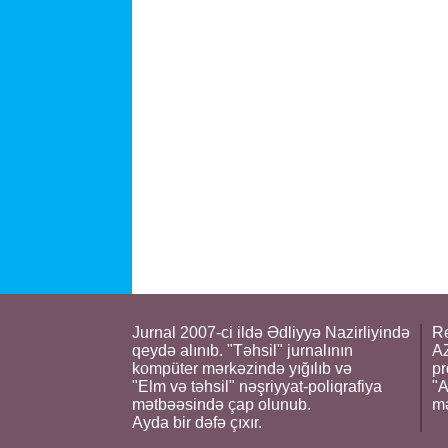
Jurnal 2007-ci ildə Ədliyyə Nazirliyində
Re
qeydə alınıb. "Təhsil" jurnalının
AZ
kompüter mərkəzində yığılıb və
pr
"Elm və təhsil" nəşriyyat-poliqrafiya
"A
mətbəəsində çap olunub.
m
Ayda bir dəfə çıxır.