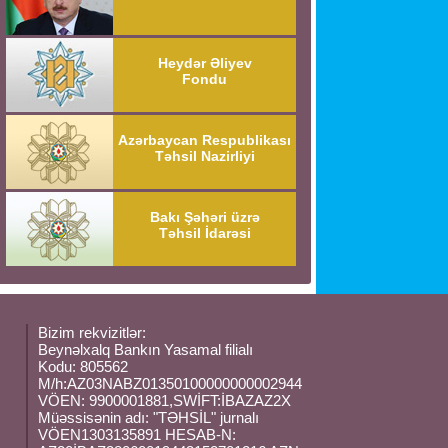
Heydər Əliyev
Fondu
Azərbaycan Respublikası
Təhsil Nazirliyi
Bakı Şəhəri üzrə
Təhsil İdarəsi
Bizim rekvizitlər:
Beynəlxalq Bankın Yasamal filialı
Kodu: 805562
M/h:AZ03NABZ01350100000000002944
VÖEN: 9900001881,SWİFT:İBAZAZ2X
Müəssisənin adı: "TƏHSİL" jurnalı
VÖEN1303135891 HESAB-N: