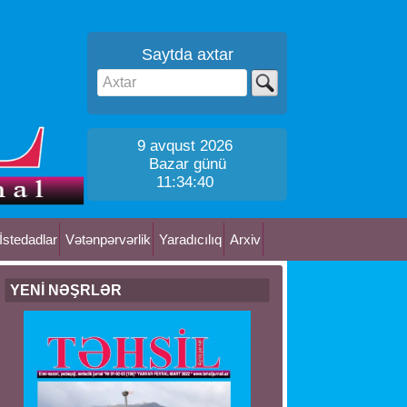
Saytda axtar
9 avqust 2026
Bazar günü
11:34:40
İstedadlar
Vətənpərvərlik
Yaradıcılıq
Arxiv
YENİ NƏŞRLƏR