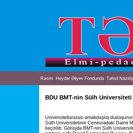
Rəsmi
Heydər Əliyev Fondunda
Təhsil Nazirli
BDU BMT-nin Sülh Universiteti 
Universitetlərarası əməkdaşlıq dialoqunun
Sülh Universitetinin Cenevrədəki Daimi M
keçirilib. Görüşdə BMT-nin Sülh Univers