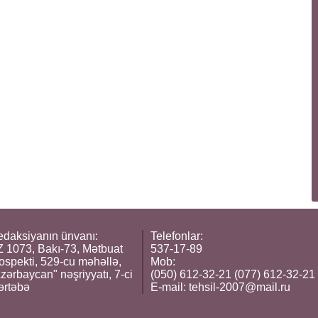
daksiyanın ünvanı:
Telefonlar:
 1073, Bakı-73, Mətbuat
537-17-89
ospekti, 529-cu məhəllə,
Mob:
zərbaycan" nəşriyyatı, 7-ci
(050) 612-32-21 (077) 612-32-21
ərtəbə
E-mail:
tehsil-2007@mail.ru