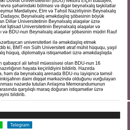
kı Dövlət Universitetinin (BDU) rektoru Elçin Babayev,
rə şəhərindəki bölməsi və digər beynəlxalq təşkilatlar
ymur Mərdəliyev, Elm və Təhsil Nazirliyinin Beynəlxalq
r Dadaşov, Beynəlxalq əməkdaşlıq şöbəsinin böyük
 Dillər Universitetinin Beynəlxalq əlaqələr üzrə
ət İqtisad Universitetinin Beynəlxalq əlaqələr və
ı və BDU-nun Beynəlxalq əlaqələr şöbəsinin müdiri Rauf
zərbaycan universitetləri ilə əməkdaşlıq etmək
ib ki, BMT-nin Sülh Universiteti ətraf mühit hüququ, yaşıl
xalq hüquq, diplomatiya istiqamətləri üzrə əməkdaşlıqda
n qabaqcıl ali təhsil müəssisəsi olan BDU-nun 16
zırlığının həyata keçirildiyini bildirib. Hazırda
də, həm də beynəlxalq arenada BDU-nu layiqincə təmsil
inkişafının daim diqqət mərkəzində olduğunu vurğulayan
zalanması nəzərdə tutulan Anlaşma Memorandumunun
arasında qarşılıqlı maraq doğuran istiqamətlər üzrə
ini bildirib.
Telegram