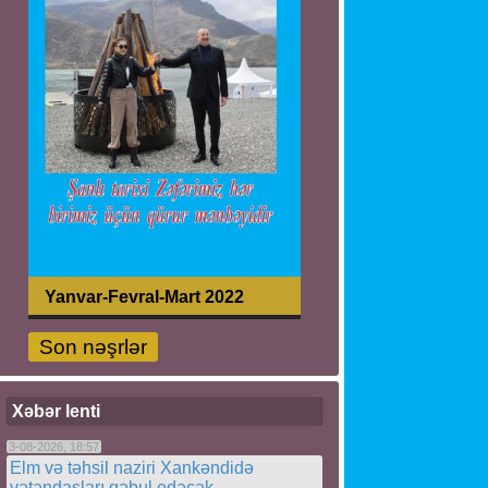
Yanvar-Fevral-Mart 2022
Son nəşrlər
Xəbər lenti
3-08-2026, 18:57
Elm və təhsil naziri Xankəndidə
vətəndaşları qəbul edəcək