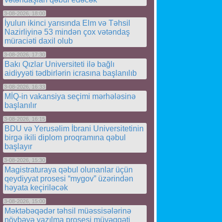
3-08-2026, 18:00
İyulun ikinci yarısında Elm və Təhsil
Nazirliyinə 53 mindən çox vətəndaş
müraciəti daxil olub
3-08-2026, 17:30
Bakı Qızlar Universiteti ilə bağlı
aidiyyəti tədbirlərin icrasına başlanılıb
3-08-2026, 16:33
MİQ-in vakansiya seçimi mərhələsinə
başlanılır
3-08-2026, 16:15
BDU və Yerusəlim İbrani Universitetinin
birgə ikili diplom proqramına qəbul
başlayır
3-08-2026, 15:30
Magistraturaya qəbul olunanlar üçün
qeydiyyat prosesi “mygov” üzərindən
həyata keçiriləcək
3-08-2026, 15:00
Məktəbəqədər təhsil müəssisələrinə
növbəyə yazılma prosesi müvəqqəti