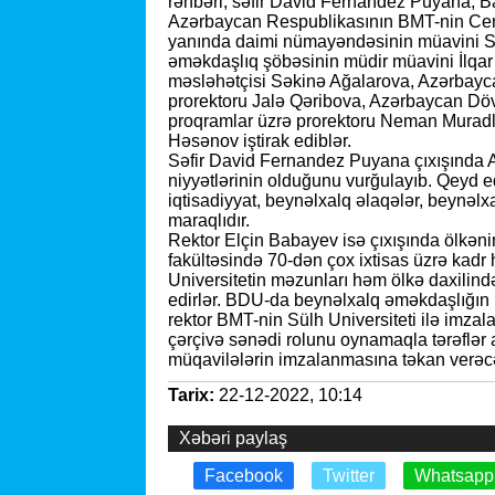
rəhbəri, səfir David Fernandez Puyana, Ba
Azərbaycan Respublikasının BMT-nin Cenev
yanında daimi nümayəndəsinin müavini Se
əməkdaşlıq şöbəsinin müdir müavini İlqa
məsləhətçisi Səkinə Ağalarova, Azərbaycan
prorektoru Jalə Qəribova, Azərbaycan Dövl
proqramlar üzrə prorektoru Neman Muradl
Həsənov iştirak ediblər.
Səfir David Fernandez Puyana çıxışında A
niyyətlərinin olduğunu vurğulayıb. Qeyd ed
iqtisadiyyat, beynəlxalq əlaqələr, beynəl
maraqlıdır.
Rektor Elçin Babayev isə çıxışında ölkəni
fakültəsində 70-dən çox ixtisas üzrə kadr ha
Universitetin məzunları həm ölkə daxilin
edirlər. BDU-da beynəlxalq əməkdaşlığın 
rektor BMT-nin Sülh Universiteti ilə im
çərçivə sənədi rolunu oynamaqla tərəflər 
müqavilələrin imzalanmasına təkan verəcəy
Tarix:
22-12-2022, 10:14
Xəbəri paylaş
Facebook
Twitter
Whatsapp