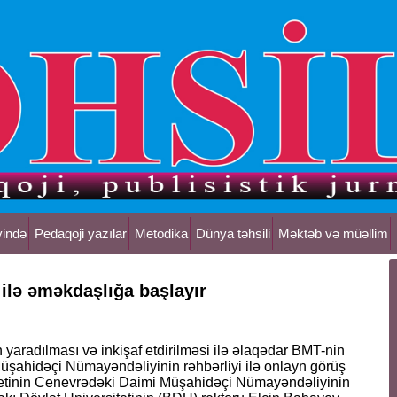
yində
Pedaqoji yazılar
Metodika
Dünya təhsili
Məktəb və müəllim
ilə əməkdaşlığa başlayır
 yaradılması və inkişaf etdirilməsi ilə əlaqədar BMT-nin
üşahidəçi Nümayəndəliyinin rəhbərliyi ilə onlayn görüş
itetinin Cenevrədəki Daimi Müşahidəçi Nümayəndəliyinin