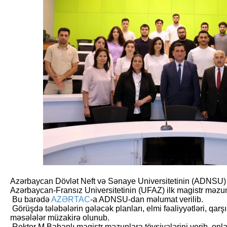
Azərbaycan Dövlət Neft və Sənaye Universitetinin (ADNSU) 
Azərbaycan-Fransız Universitetinin (UFAZ) ilk magistr məzunl
Bu barədə
AZƏRTAC
-a ADNSU-dan məlumat verilib.
Görüşdə tələbələrin gələcək planları, elmi fəaliyyətləri, qarş
məsələlər müzakirə olunub.
Rektor M.Babanlı magistr məzunlara tövsiyələrini verib, onla