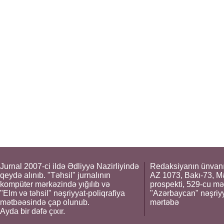
Jurnal 2007-ci ildə Ədliyyə Nazirliyində
Redaksiyanın ünvanı
qeydə alınıb. "Təhsil" jurnalının
AZ 1073, Bakı-73, M
kompüter mərkəzində yığılıb və
prospekti, 529-cu mə
"Elm və təhsil" nəşriyyat-poliqrafiya
"Azərbaycan" nəşriyya
mətbəəsində çap olunub.
mərtəbə
Ayda bir dəfə çıxır.