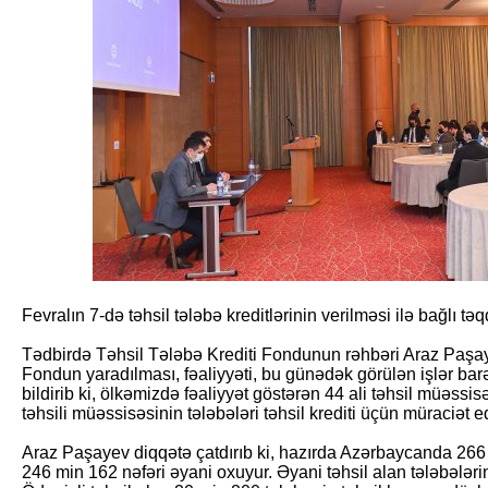
Fevralın 7-də təhsil tələbə kreditlərinin verilməsi ilə bağlı tə
Tədbirdə Təhsil Tələbə Krediti Fondunun rəhbəri Araz Paşay
Fondun yaradılması, fəaliyyəti, bu günədək görülən işlər bar
bildirib ki, ölkəmizdə fəaliyyət göstərən 44 ali təhsil müəssis
təhsili müəssisəsinin tələbələri təhsil krediti üçün müraciət e
Araz Paşayev diqqətə çatdırıb ki, hazırda Azərbaycanda 266 
246 min 162 nəfəri əyani oxuyur. Əyani təhsil alan tələbələrin 