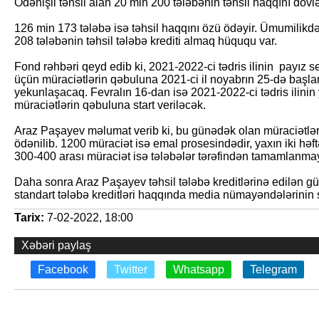
Ödənişli təhsil alan 20 min 200 tələbənin təhsil haqqını dövlə
126 min 173 tələbə isə təhsil haqqını özü ödəyir. Ümumilikdə
208 tələbənin təhsil tələbə krediti almaq hüququ var.
Fond rəhbəri qeyd edib ki, 2021-2022-ci tədris ilinin payız se
üçün müraciətlərin qəbuluna 2021-ci il noyabrın 25-də başlanı
yekunlaşacaq. Fevralın 16-dan isə 2021-2022-ci tədris ilinin 
müraciətlərin qəbuluna start veriləcək.
Araz Paşayev məlumat verib ki, bu günədək olan müraciətlərin
ödənilib. 1200 müraciət isə emal prosesindədir, yaxın iki hə
300-400 arası müraciət isə tələbələr tərəfindən tamamlanma
Daha sonra Araz Paşayev təhsil tələbə kreditlərinə edilən güz
standart tələbə kreditləri haqqında media nümayəndələrinin s
Tarix:
7-02-2022, 18:00
Xəbəri paylaş
Facebook
Twitter
Whatsapp
Telegram