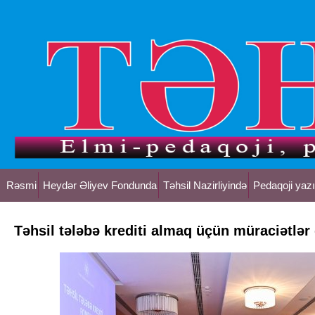
Rəsmi
Heydər Əliyev Fondunda
Təhsil Nazirliyində
Pedaqoji yazı
Təhsil tələbə krediti almaq üçün müraciətlər