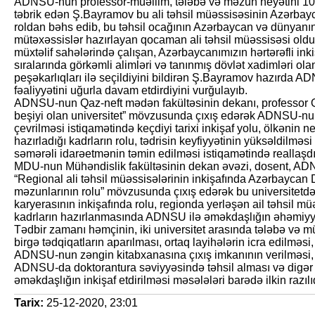
ADNSU-nun professor-müəllim, tələbə və məzun heyətini 100 
təbrik edən Ş.Bayramov bu ali təhsil müəssisəsinin Azərbay
roldan bəhs edib, bu təhsil ocağının Azərbaycan və dünyanın 
mütəxəssislər hazırlayan qocaman ali təhsil müəssisəsi oldu
müxtəlif sahələrində çalışan, Azərbaycanımızın hərtərəfli inki
sıralarında görkəmli alimləri və tanınmış dövlət xadimləri o
peşəkarlıqları ilə seçildiyini bildirən Ş.Bayramov hazırda 
fəaliyyətini uğurla davam etdirdiyini vurğulayıb.
ADNSU-nun Qaz-neft mədən fakültəsinin dekanı, professor Qa
beşiyi olan universitet” mövzusunda çıxış edərək ADNSU-nun
çevrilməsi istiqamətində keçdiyi tarixi inkişaf yolu, ölkənin n
hazırladığı kadrların rolu, tədrisin keyfiyyətinin yüksəldilməsi
səmərəli idarəetmənin təmin edilməsi istiqamətində reallaşdırı
MDU-nun Mühəndislik fakültəsinin dekan əvəzi, dosent, 
“Regional ali təhsil müəssisələrinin inkişafında Azərbaycan 
məzunlarının rolu” mövzusunda çıxış edərək bu universitetdə 
karyerasının inkişafında rolu, regionda yerləşən ail təhsil mü
kadrların hazırlanmasında ADNSU ilə əməkdaşlığın əhəmiyy
Tədbir zamanı həmçinin, iki universitet arasında tələbə və m
birgə tədqiqatların aparılması, ortaq layihələrin icra edilməs
ADNSU-nun zəngin kitabxanasına çıxış imkanının verilməs
ADNSU-da doktorantura səviyyəsində təhsil alması və digər is
əməkdaşlığın inkişaf etdirilməsi məsələləri barədə ilkin razıl
Tarix:
25-12-2020, 23:01