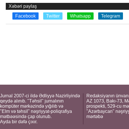
Xəbəri paylaş
Facebook
Twitter
Whatsapp
Telegram
Jurnal 2007-ci ildə Ədliyyə Nazirliyində
Redaksiyanın ünvanı
qeydə alınıb. "Təhsil" jurnalının
AZ 1073, Bakı-73, M
kompüter mərkəzində yığılıb və
prospekti, 529-cu mə
"Elm və təhsil" nəşriyyat-poliqrafiya
"Azərbaycan" nəşriyya
mətbəəsində çap olunub.
mərtəbə
Ayda bir dəfə çıxır.