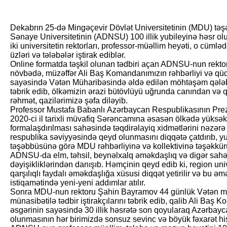
Dekabr
ın 25-də
Mingəçevir Dövlət Universitetinin (MDU) təş
Sənaye Universitetinin (ADNSU) 100 illik yubileyinə həsr olun
iki universitetin rektorları, professor-müəllim heyəti
, o cümləd
üzləri
və tələbələr iştirak edib
lər
.
O
nline formatda təşkil olunan tədbiri açan ADNSU-nun rekto
növbədə, müzəffər Ali Baş Komandanımızın rəhbərliyi və qü
sayəsində Vətən Müharibəsində əldə edilən möhtəşəm
q
ələ
təbrik edib, ölkəmizin ərazi bütövlüyü uğrunda canından və
rəhmət, qazilərimizə şəfa diləyib.
Professor Mustafa Babanlı
Azərbaycan Respublikasının Prezi
2020-ci il tarixli müvafiq Sərəncamına əsasən ölkədə yüksəki
formalaşdırılması sahəsində təqdirəlayiq xidmətlərini nəzər
respublika səviyyəsində qeyd olunmasını diqqətə çatdır
ıb,
yu
təşəbbüsünə görə MDU rəhbərliyinə və kollektivinə təşəkkürü
ADNSU-da elm, təhsil, beynəlxalq əməkdaşlıq və digər sahəl
dəyişikliklərindən
danışıb. Həmçinin qeyd edib ki, region uni
qarşılıqlı faydalı əməkdaşlığa xüsusi diqqət yetirilir və bu əm
istiqamətində yeni-yeni addımlar atılır.
Sonra MDU-nun rektoru Şahin Bayramov 44 günlük Vətən müh
münasibətilə tədbir iştirakçılarını təbrik edib, qalib Ali B
əsgərinin sayəsində 30 illik həsrətə son qoyularaq Azərbayc
olunmasının hər birimizdə sonsuz sevinc və böyük fəxarət hissl