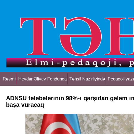
Rəsmi
Heydər Əliyev Fondunda
Təhsil Nazirliyində
Pedaqoji yazı
ADNSU tələbələrinin 98%-i qarşıdan gələm i
başa vuracaq