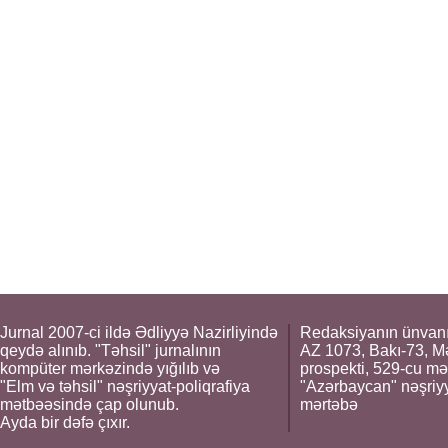
Jurnal 2007-ci ildə Ədliyyə Nazirliyində
Redaksiyanın ünvanı
qeydə alınıb. "Təhsil" jurnalının
AZ 1073, Bakı-73, M
kompüter mərkəzində yığılıb və
prospekti, 529-cu mə
"Elm və təhsil" nəşriyyat-poliqrafiya
"Azərbaycan" nəşriyya
mətbəəsində çap olunub.
mərtəbə
Ayda bir dəfə çıxır.