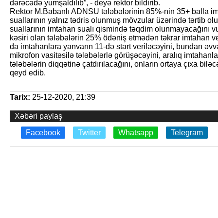
dərəcədə yumşaldılıb”, - deyə rektor bildirib.
Rektor M.Babanlı ADNSU tələbələrinin 85%-nin 35+ balla im
suallarının yalnız tədris olunmuş mövzular üzərində tərtib olun
suallarının imtahan sualı qismində təqdim olunmayacağını vu
kəsiri olan tələbələrin 25% ödəniş etmədən təkrar imtahan 
da imtahanlara yanvarın 11-də start veriləcəyini, bundan əvv
mikrofon vasitəsilə tələbələrlə görüşəcəyini, aralıq imtahanla
tələbələrin diqqətinə çatdırılacağını, onların ortaya çıxa biləc
qeyd edib.
Tarix:
25-12-2020, 21:39
Xəbəri paylaş
Facebook
Twitter
Whatsapp
Telegram