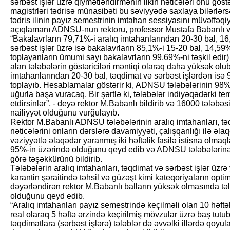
sərbəst işlər üzrə qiymətləndirmənin ilkin nəticələri onu gös
magistrləri tədrisə münasibəti bu səviyyədə saxlaya bilərlə
tədris ilinin payız semestrinin imtahan sessiyasını müvəffəq
açıqlamanı ADNSU-nun rektoru, professor Mustafa Babanlı v
“Bakalavrların 79,71%-i aralıq imtahanlarından 20-30 bal, 16
sərbəst işlər üzrə isə bakalavrların 85,1%-i 15-20 bal, 14,59
toplayanların ümumi sayı bakalavrların 99,69%-ni təşkil edir) 
alan tələbələrin göstəriciləri məntiqi olaraq daha yüksək olub
imtahanlarından 20-30 bal, təqdimat və sərbəst işlərdən isə 
toplayıb. Hesablamalar göstərir ki, ADNSU tələbələrinin 98
uğurla başa vuracaq. Bir şərtlə ki, tələbələr indiyəqədərki te
etdirsinlər”, - deyə rektor M.Babanlı bildirib və 16000 tələb
nailiyyət olduğunu vurğulayıb.
Rektor M.Babanlı ADNSU tələbələrinin aralıq imtahanları, tə
nəticələrini onların dərslərə davamiyyəti, çalışqanlığı ilə əlaqə
vəziyyətlə əlaqədar yaranmış iki həftəlik fasilə istisna olmaqla
95%-in üzərində olduğunu qeyd edib və ADNSU tələbələrinə 
görə təşəkkürünü bildirib.
Tələbələrin aralıq imtahanları, təqdimat və sərbəst işlər üz
karantin şəraitində təhsil və güzəşt kimi kateqoriyaların opti
dəyərləndirən rektor M.Babanlı balların yüksək olmasında tə
olduğunu qeyd edib.
“Aralıq imtahanları payız semestrində keçilməli olan 10 həftəl
real olaraq 5 həftə ərzində keçirilmiş mövzular üzrə baş tutu
təqdimatlara (sərbəst işlərə) tələblər də əvvəlki illərdə qoy