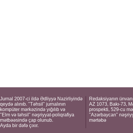
Jurnal 2007-ci ildə Ədliyyə Nazirliyində
Redaksiyanın ünvanı
qeydə alınıb. "Təhsil" jurnalının
AZ 1073, Bakı-73, M
kompüter mərkəzində yığılıb və
prospekti, 529-cu mə
"Elm və təhsil" nəşriyyat-poliqrafiya
"Azərbaycan" nəşriyya
mətbəəsində çap olunub.
mərtəbə
Ayda bir dəfə çıxır.