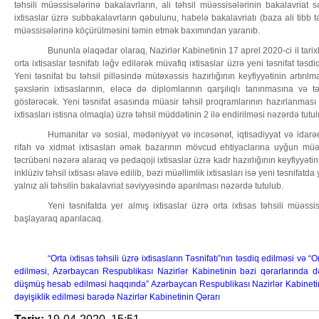
təhsili müəssisələrinə bakalavrların, ali təhsil müəssisələrinin bakalavriat 
ixtisaslar üzrə subbakalavrların qəbulunu, habelə bakalavriatı (baza ali tibb tə
müəssisələrinə köçürülməsini təmin etmək baxımından yaranıb.
Bununla əlaqədar olaraq, Nazirlər Kabinetinin 17 aprel 2020-ci il tarix
orta ixtisaslar təsnifatı ləğv edilərək müvafiq ixtisaslar üzrə yeni təsnifat təsd
Yeni təsnifat bu təhsil pilləsində mütəxəssis hazırlığının keyfiyyətinin artırıl
şəxslərin ixtisaslarının, eləcə də diplomlarının qarşılıqlı tanınmasına və 
göstərəcək. Yeni təsnifat əsasında müasir təhsil proqramlarının hazırlanması 
ixtisasları istisna olmaqla) üzrə təhsil müddətinin 2 ilə endirilməsi nəzərdə tutul
Humanitar və sosial, mədəniyyət və incəsənət, iqtisadiyyat və idarəet
rifah və xidmət ixtisasları əmək bazarının mövcud ehtiyaclarına uyğun mü
təcrübəni nəzərə alaraq və pedaqoji ixtisaslar üzrə kadr hazırlığının keyfiyyəti
inklüziv təhsil ixtisası əlavə edilib, bəzi müəllimlik ixtisasları isə yeni təsnifat
yalnız ali təhsilin bakalavriat səviyyəsində aparılması nəzərdə tutulub.
Yeni təsnifatda yer almış ixtisaslar üzrə orta ixtisas təhsili müəss
başlayaraq aparılacaq.
“Orta ixtisas təhsili üzrə ixtisasların Təsnifatı”nın təsdiq edilməsi və “Or
edilməsi, Azərbaycan Respublikası Nazirlər Kabinetinin bəzi qərarlarında də
düşmüş hesab edilməsi haqqında” Azərbaycan Respublikası Nazirlər Kabinetini
dəyişiklik edilməsi barədə Nazirlər Kabinetinin Qərarı