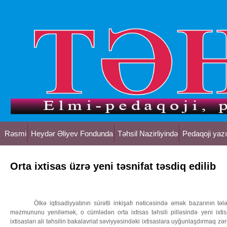
Rəsmi
Heydər Əliyev Fondunda
Təhsil Nazirliyində
Pedaqoji yazı
Orta ixtisas üzrə yeni təsnifat təsdiq edilib
Ölkə iqtisadiyyatının sürətli inkişafı nəticəsində əmək bazarının tə
məzmununu yeniləmək, o cümlədən orta ixtisas təhsili pilləsində yeni ixtis
ixtisasları ali təhsilin bakalavriat səviyyəsindəki ixtisaslara uyğunlaşdırmaq zə