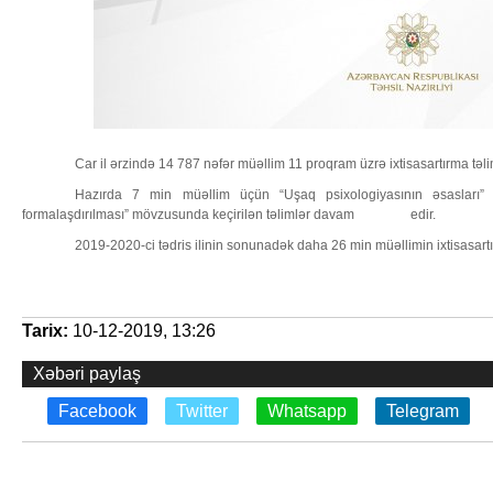
Car il ərzində 14 787 nəfər müəllim 11 proqram üzrə ixtisasartırma təlim
Hazırda 7 min müəllim üçün “Uşaq psixologiyasının əsasları”
formalaşdırılması” mövzusunda keçirilən təlimlər davam edir.
2019-2020-ci tədris ilinin sonunadək daha 26 min müəllimin ixtisasart
Tarix:
10-12-2019, 13:26
Xəbəri paylaş
Facebook
Twitter
Whatsapp
Telegram