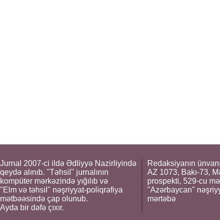
Jurnal 2007-ci ildə Ədliyyə Nazirliyində
Redaksiyanın ünvanı
qeydə alınıb. "Təhsil" jurnalının
AZ 1073, Bakı-73, M
kompüter mərkəzində yığılıb və
prospekti, 529-cu mə
"Elm və təhsil" nəşriyyat-poliqrafiya
"Azərbaycan" nəşriyya
mətbəəsində çap olunub.
mərtəbə
Ayda bir dəfə çıxır.