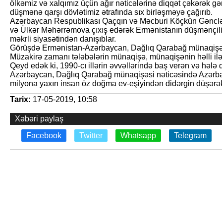
ölkəmiz və xalqımız üçün ağır nəticələrinə diqqət çəkərək g
düşmənə qarşı dövlətimiz ətrafında sıx birləşməyə çağırıb.
Azərbaycan Respublikası Qaçqın və Məcburi Köçkün Gənclər 
və Ülkər Məhərrəmova çıxış edərək Ermənistanın düşmənçili
məkrli siyasətindən danışıblar.
Görüşdə Ermənistan-Azərbaycan, Dağlıq Qarabağ münaqişəsi 
Müzakirə zamanı tələbələrin münaqişə, münaqişənin həlli ilə ba
Qeyd edək ki, 1990-cı illərin əvvəllərində baş verən və həl
Azərbaycan, Dağlıq Qarabağ münaqişəsi nəticəsində Azərbayc
milyona yaxın insan öz doğma ev-eşiyindən didərgin düşərək
Tarix:
17-05-2019, 10:58
Xəbəri paylaş
Facebook
Twitter
Whatsapp
Telegram