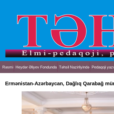
Rəsmi
Heydər Əliyev Fondunda
Təhsil Nazirliyində
Pedaqoji yazı
Ermənistan-Azərbaycan, Dağlıq Qarabağ müna