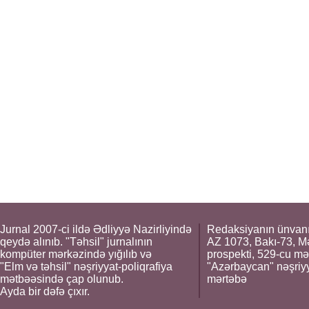
Jurnal 2007-ci ildə Ədliyyə Nazirliyində
Redaksiyanın ünvanı
qeydə alınıb. "Təhsil" jurnalının
AZ 1073, Bakı-73, M
kompüter mərkəzində yığılıb və
prospekti, 529-cu mə
"Elm və təhsil" nəşriyyat-poliqrafiya
"Azərbaycan" nəşriyya
mətbəəsində çap olunub.
mərtəbə
Ayda bir dəfə çıxır.