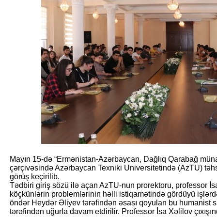
Mayın 15-də “Ermənistan-Azərbaycan, Dağlıq Qarabağ münaqiş
çərçivəsində Azərbaycan Texniki Universitetində (AzTU) təhs
görüş keçirilib.
Tədbiri giriş sözü ilə açan AzTU-nun prorektoru, professor İ
köçkünlərin problemlərinin həlli istiqamətində gördüyü işlərd
öndər Heydər Əliyev tərəfindən əsası qoyulan bu humanist s
tərəfindən uğurla davam etdirilir. Professor İsa Xəlilov çıxış