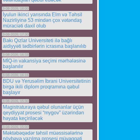
3-08-2026, 18:00
İyulun ikinci yarısında Elm və Təhsil
Nazirliyinə 53 mindən çox vətəndaş
müraciəti daxil olub
3-08-2026, 17:30
Bakı Qızlar Universiteti ilə bağlı
aidiyyəti tədbirlərin icrasına başlanılıb
3-08-2026, 16:33
MİQ-in vakansiya seçimi mərhələsinə
başlanılır
3-08-2026, 16:15
BDU və Yerusəlim İbrani Universitetinin
birgə ikili diplom proqramına qəbul
başlayır
3-08-2026, 15:30
Magistraturaya qəbul olunanlar üçün
qeydiyyat prosesi “mygov” üzərindən
həyata keçiriləcək
3-08-2026, 15:00
Məktəbəqədər təhsil müəssisələrinə
növbəyə yazılma prosesi müvəqqəti