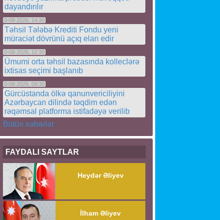
dayandırılır
3-08-2026, 14:30
Təhsil Tələbə Krediti Fondu yeni
müraciət dövrünü açıq elan edir
3-08-2026, 12:30
Ümumi orta təhsil bazasında kolleclərə
ixtisas seçimi başlanıb
3-08-2026, 09:30
Gürcüstanda ölkə qanunvericiliyini
Azərbaycan dilində təqdim edən
rəqəmsal platforma istifadəyə verilib
Bütün xəbərlər
FAYDALI SAYTLAR
Heydər Əliyev
İlham Əliyev