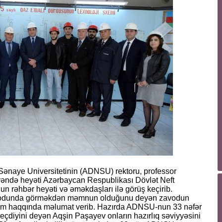
Sənaye Universitetinin (ADNSU) rektoru, professor
yəndə heyəti Azərbaycan Respublikası Dövlət Neft
 rəhbər heyəti və əməkdaşları ilə görüş keçirib.
odunda görməkdən məmnun olduğunu deyən zavodun
urum haqqında məlumat verib. Hazırda ADNSU-nun 33 nəfər
keçdiyini deyən Aqşin Paşayev onların hazırlıq səviyyəsini