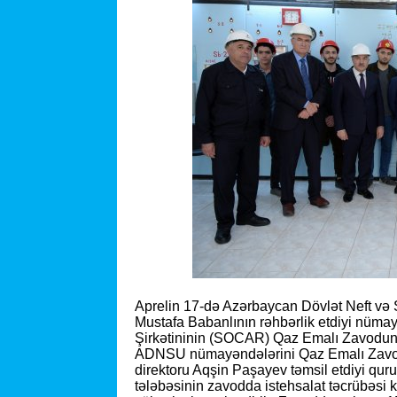
Aprelin 17-də Azərbaycan Dövlət Neft və 
Mustafa Babanlının rəhbərlik etdiyi nüma
Şirkətininin (SOCAR) Qaz Emalı Zavodunun
ADNSU nümayəndələrini Qaz Emalı Zav
direktoru Aqşin Paşayev təmsil etdiyi q
tələbəsinin zavodda istehsalat təcrübəsi 