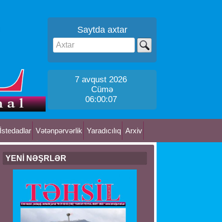
Saytda axtar
7 avqust 2026
Cümə
06:00:07
İstedadlar
Vətənpərvərlik
Yaradıcılıq
Arxiv
YENİ NƏŞRLƏR