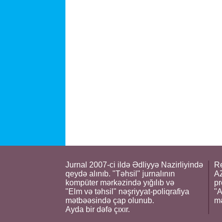
Jurnal 2007-ci ildə Ədliyyə Nazirliyində
Re
qeydə alınıb. "Təhsil" jurnalının
AZ
kompüter mərkəzində yığılıb və
pr
"Elm və təhsil" nəşriyyat-poliqrafiya
"A
mətbəəsində çap olunub.
m
Ayda bir dəfə çıxır.