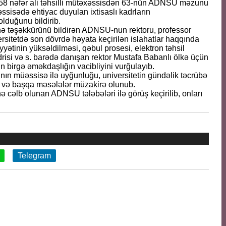
158 nəfər ali təhsilli mütəxəssisdən 63-nün ADNSU məzunu
sisədə ehtiyac duyulan ixtisaslı kadrların
duğunu bildirib.
nə təşəkkürünü bildirən ADNSU-nun rektoru, professor
versitetdə son dövrdə həyata keçirilən islahatlar haqqında
yyətinin yüksəldilməsi, qəbul prosesi, elektron təhsil
n tədrisi və s. barədə danışan rektor Mustafa Babanlı ölkə üçün
 birgə əməkdaşlığın vacibliyini vurğulayıb.
ının müəssisə ilə uyğunluğu, universitetin gündəlik təcrübə
 və başqa məsələlər müzakirə olunub.
 cəlb olunan ADNSU tələbələri ilə görüş keçirilib, onları
Telegram