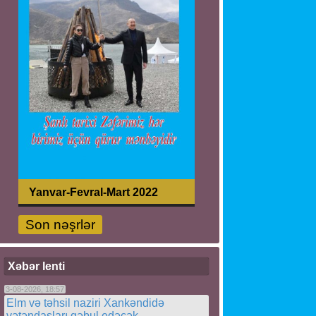
Yanvar-Fevral-Mart 2022
Son nəşrlər
Xəbər lenti
3-08-2026, 18:57
Elm və təhsil naziri Xankəndidə
vətəndaşları qəbul edəcək