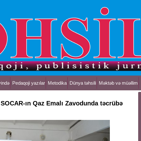
yində
Pedaqoji yazılar
Metodika
Dünya təhsili
Məktəb və müəllim
SOCAR-ın Qaz Emalı Zavodunda təcrübə