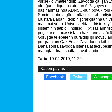
yüksək qiymətləndirib. Zavodda çalışan 
olduğunu diqqətə çatdıran A.Paşayev müəs
hazırlanmasında ADNSU-nun böyük rolu ol
Səmimi qəbula görə, müəssisə rəhbərliyi
Mustafa Babanlı tədbir iştirakçılarına uni
məlumat verib. Universitetdə tədrisin keyfi
sisteminin tətbiqi, ingilisdilli ixtisasları
peşəkar mütəxəssislərin hazırlanması üçün
Görüşdə tələbələrin buraxılış işi mövzular
proqramının Qaz Emalı Zavodunda tətbiqi
Daha sonra zavodda istehsalat təcrübəsinə
maraqlandıran suallar cavablandırılıb.
Tarix:
19-04-2019, 11:29
Xəbəri paylaş
Facebook
Twitter
Whatsapp