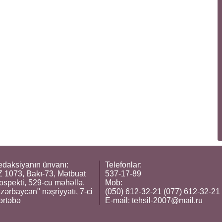
daksiyanın ünvanı:
Telefonlar:
 1073, Bakı-73, Mətbuat
537-17-89
ospekti, 529-cu məhəllə,
Mob:
zərbaycan" nəşriyyatı, 7-ci
(050) 612-32-21 (077) 612-32-21
ərtəbə
E-mail:
tehsil-2007@mail.ru