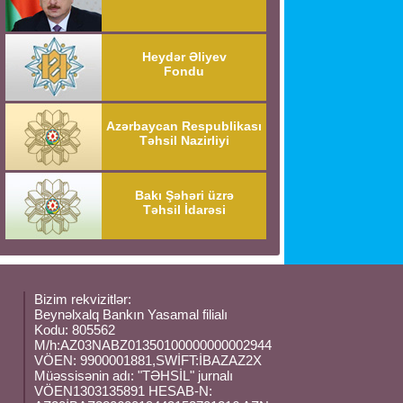
Heydər Əliyev
Fondu
Azərbaycan Respublikası
Təhsil Nazirliyi
Bakı Şəhəri üzrə
Təhsil İdarəsi
Bizim rekvizitlər:
Beynəlxalq Bankın Yasamal filialı
Kodu: 805562
M/h:AZ03NABZ01350100000000002944
VÖEN: 9900001881,SWİFT:İBAZAZ2X
Müəssisənin adı: "TƏHSİL" jurnalı
VÖEN1303135891 HESAB-N: