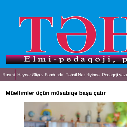
Rəsmi
Heydər Əliyev Fondunda
Təhsil Nazirliyində
Pedaqoji yazı
Müəllimlər üçün müsabiqə başa çatır