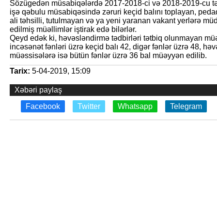
Sözügedən müsabiqələrdə 2017-2018-ci və 2018-2019-cu tədri
işə qəbulu müsabiqəsində zəruri keçid balını toplayan, pedaqo
ali təhsilli, tutulmayan və ya yeni yaranan vakant yerlərə mü
edilmiş müəllimlər iştirak edə bilərlər.
Qeyd edək ki, həvəsləndirmə tədbirləri tətbiq olunmayan müəss
incəsənət fənləri üzrə keçid balı 42, digər fənlər üzrə 48, hə
müəssisələrə isə bütün fənlər üzrə 36 bal müəyyən edilib.
Tarix:
5-04-2019, 15:09
Xəbəri paylaş
Facebook
Twitter
Whatsapp
Telegram