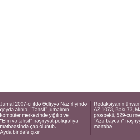
Jurnal 2007-ci ildə Ədliyyə Nazirliyində
Redaksiyanın ünvanı
qeydə alınıb. "Təhsil" jurnalının
AZ 1073, Bakı-73, M
kompüter mərkəzində yığılıb və
prospekti, 529-cu mə
"Elm və təhsil" nəşriyyat-poliqrafiya
"Azərbaycan" nəşriyya
mətbəəsində çap olunub.
mərtəbə
Ayda bir dəfə çıxır.