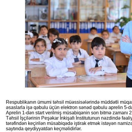
Respublikanın ümumi təhsil müəssisələrində müddətli müqavi
əsaslarla işə qəbulu üçün elektron sənəd qəbulu aprelin 5-də
Aprelin 1-dən start verilmiş müsabiqənin son bitmə zamanı 2
Təhsil İşçilərinin Peşəkar İnkişafı İnstitutunun nəzdində fəa
tərəfindən keçirilən müsabiqədə iştirak etmək istəyən namiz
saytında qeydiyyatdan keçməlidirlər.