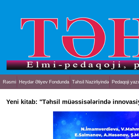
Rəsmi
Heydər Əliyev Fondunda
Təhsil Nazirliyində
Pedaqoji yazı
Yeni kitab: "Təhsil müəssisələrində innovasiy