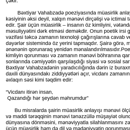
çəkir.
Bəxtiyar Vahabzadə poeziyasında müasirlik anlay
kəsiyinin əksi deyil, xalqın mənəvi dirçəlişi və ictimai t
edir. Şair üçün müasirlik – insanın öz kimliyini, vətə
məsuliyyətini dərk etməsi deməkdir. Onun poetik irsi g
vəzifəsi təkcə zamanın texnoloji çağırışlarına cavab 
dəyərlər sistemində öz yerini tapmaqdır. Şairə görə, müa
ənənənin qorunaraq yenidən mənalandırılmasıdır.Poez
kimliyin qorunması və zamanın mənəvi böhranına qarş
sonlarında cəmiyyətin qarşılaşdığı siyasi və sosial sa
Bəxtiyar Vahabzadənin yaradıcılığında dərin iz buraxmı
daxili dünyasındakı ziddiyyətləri açır, vicdanı zamanın
əxlaqın səsi kimi təqdim edir:
“Vicdanı itirən insan,
Qazandığı hər şeydən məhrumdur”
Bu misralarda şairin müasirlik anlayışı mənəvi ölçül
və maddi tərəqqinin mənəvi tənəzzüllə müşayiət olund
dünyasına dönməsini, mənəviyyatla silahlanmasını zə
üçün müasirlik həm də dil və mədəniyyətin qorunması de