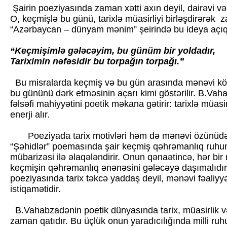
Şairin poeziyasında zaman xətti axın deyil, dairəvi v
O, keçmişlə bu günü, tarixlə müasirliyi birləşdirərək
“Azərbaycan – dünyam mənim” şeirində bu ideya açıq 
“Keçmişimlə gələcəyim, bu günüm bir yoldadır,
Tariximin nəfəsidir bu torpağın torpağı.”
Bu misralarda keçmiş və bu gün arasında mənəvi körp
bu gününü dərk etməsinin açarı kimi göstərilir. B.V
fəlsəfi mahiyyətini poetik məkana gətirir: tarixlə müasir
enerji alır.
Poeziyada tarix motivləri həm də mənəvi özünüdərk
“Şəhidlər” poemasında şair keçmiş qəhrəmanlıq ruhu
mübarizəsi ilə əlaqələndirir. Onun qənaətincə, hər bir 
keçmişin qəhrəmanlıq ənənəsini gələcəyə daşımalıd
poeziyasında tarix təkcə yaddaş deyil, mənəvi fəaliyy
istiqamətidir.
B.Vahabzadənin poetik dünyasında tarix, müasirlik və 
zaman qatıdır. Bu üçlük onun yaradıcılığında milli ru