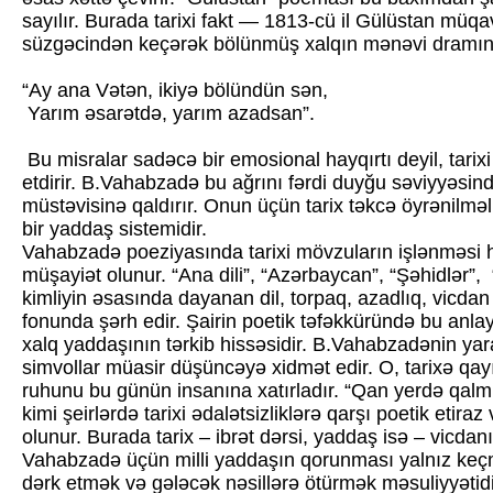
sayılır. Burada tarixi fakt — 1813-cü il Gülüstan müqa
süzgəcindən keçərək bölünmüş xalqın mənəvi dramına 
“Ay ana Vətən, ikiyə bölündün sən,
Yarım əsarətdə, yarım azadsan”.
Bu misralar sadəcə bir emosional hayqırtı deyil, tarixi 
etdirir. B.Vahabzadə bu ağrını fərdi duyğu səviyyəsin
müstəvisinə qaldırır. Onun üçün tarix təkcə öyrənilməli 
bir yaddaş sistemidir.
Vahabzadə poeziyasında tarixi mövzuların işlənməsi hə
müşayiət olunur. “Ana dili”, “Azərbaycan”, “Şəhidlər”, “
kimliyin əsasında dayanan dil, torpaq, azadlıq, vicdan 
fonunda şərh edir. Şairin poetik təfəkküründə bu anlayış
xalq yaddaşının tərkib hissəsidir. B.Vahabzadənin yara
simvollar müasir düşüncəyə xidmət edir. O, tarixə qa
ruhunu bu günün insanına xatırladır. “Qan yerdə qalmı
kimi şeirlərdə tarixi ədalətsizliklərə qarşı poetik etira
olunur. Burada tarix – ibrət dərsi, yaddaş isə – vicdanı
Vahabzadə üçün milli yaddaşın qorunması yalnız keçm
dərk etmək və gələcək nəsillərə ötürmək məsuliyyəti