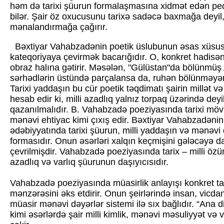
həm də tarixi şüurun formalaşmasına xidmət edən peda
bilər. Şair öz oxucusunu tarixə sadəcə baxmağa dey
mənalandırmağa çağırır.
Bəxtiyar Vahabzadənin poetik üslubunun əsas xüsusiyy
kateqoriyaya çevirmək bacarığıdır. O, konkret hadisə
obraz halına gətirir. Məsələn, "Gülüstan"da bölünmüş
sərhədlərin üstündə parçalansa da, ruhən bölünməyən b
Tarixi yaddaşın bu cür poetik təqdimatı şairin millət və d
hesab edir ki, milli azadlıq yalnız torpaq üzərində de
qazanılmalıdır. B. Vahabzadə poeziyasında tarixi mö
mənəvi ehtiyac kimi çıxış edir. Bəxtiyar Vahabzadənin
ədəbiyyatında tarixi şüurun, milli yaddaşın və mənəvi
formasıdır. Onun əsərləri xalqın keçmişini gələcəyə
çevrilmişdir. Vahabzadə poeziyasında tarix – milli öz
azadlıq və varlıq şüurunun daşıyıcısıdır.
Vahabzadə poeziyasında müasirlik anlayışı konkret tar
mənzərəsini əks etdirir. Onun şeirlərində insan, vicdan
müasir mənəvi dəyərlər sistemi ilə sıx bağlıdır. “Ana dil
kimi əsərlərdə şair milli kimlik, mənəvi məsuliyyət və