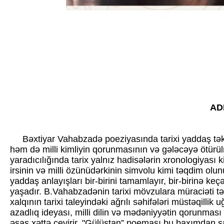
ADP
Bəxtiyar Vahabzadə poeziyasında tarixi yaddaş tək
həm də milli kimliyin qorunmasının və gələcəyə ötürül
yaradıcılığında tarix yalnız hadisələrin xronologiyası 
irsinin və milli özünüdərkinin simvolu kimi təqdim olun
yaddaş anlayışları bir-birini tamamlayır, bir-birinə keç
yaşadır. B.Vahabzadənin tarixi mövzulara müraciəti tə
xalqının tarixi taleyindəki ağrılı səhifələri müstəqilli
azadlıq ideyası, milli dilin və mədəniyyətin qorunmas
əsas xəttə çevirir. "Gülüstan” poeması bu baxımdan şa