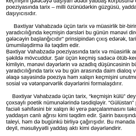
keçmişini gələcəyə daşıyan ədəbi yaddaş körpüsünə 
poeziyasında tarix – milli özünüdərkin güzgüsü, yadda
daşıyıcısıdır.
Bəxtiyar Vahabzadə üçün tarix və müasirlik bir-biri
yaradıcılığında keçmişin dərsləri bu günün mənəvi dirçə
gələcəyin başlanğıcıdır” prinsipindən çıxış edərək, tarix
ümumiləşdirmə ilə təqdim edir.
Bəxtiyar Vahabzadə poeziyasında tarix və müasirlik anl
şəkildə mövcuddur. Şair üçün keçmiş sadəcə ötüb-keçmi
kimliyin, mənəvi dəyərlərin və azadlıq düşüncəsinin bü
yaradıcılığında tarix və bu gün arasında daim dialoq
əlaqə sayəsində poeziya həm xalqın keçmişini unutm
sosial və vətənpərvərlik dəyərlərini formalaşdırır.
Bəxtiyar Vahabzadə üçün tarix, “keçmişin külü” deyil,
çoxsaylı poetik nümunələrində təsdiqləyir. “Gülüstan”
faciəli səhifəsini bir xalqın iki yerə parçalanmasını təkcə
yaddaşın canlı ağrısı kimi təqdim edir. Şairin baxışınd
taleyi, həm də bugünkü birliyə çağırışıdır. Bu mənad
deyil, məsuliyyətli yaddaş aktı kimi dəyərləndirir.