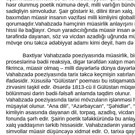
həsr olunmuş poetik nümunə deyil, milli varlığın bünöv
sadiqliyin simvoludur. Şair göstərir ki, dilini itirən xalq,
baxımdan müasir insanın vəzifəsi milli kimliyini qloba
qorumaqdır.Vahabzadə həmçinin müasirlik anlayışını 
hissi ilə bağlayır. Onun yaradıcılığında müasir insan ə
tərəfində dayanan, söz və vicdan azadlığı uğrunda mü
mövqe onu təkcə ədəbiyyat adamı kimi deyil, həm də icti
Bəxtiyar Vahabzadə poeziyasında müasirlik, bir t
proseslərinə bədii reaksiya, digər tərəfdən xalqın mənəv
fikrincə, müasir olmaq – milli dəyərlərlə dünya dəyərl
Vahabzadə poeziyasında tarix təkcə keçmişin xatırlanm
ifadəsidir. Xüsusilə “Gülüstan” poeması bu istiqamət
zirvəsini təşkil edir. Əsərdə 1813-cü il Gülüstan müqav
bölünməsi dərin bədii-fəlsəfi anlamda təqdim olunur.
Vahabzadə poeziyasında tarixi mövzuların işlənməsi hə
müşayiət olunur. “Ana dili”, “Azərbaycan”, “Şəhidlər”, “M
kimliyin əsasında dayanan dil, torpaq, azadlıq, vicdan 
fonunda şərh edir. Şairin poetik təfəkküründə bu anlayış
xalq yaddaşının tərkib hissəsidir. Vahabzadənin yaradı
simvollar müasir düşüncəyə xidmət edir. O, tarixə qa