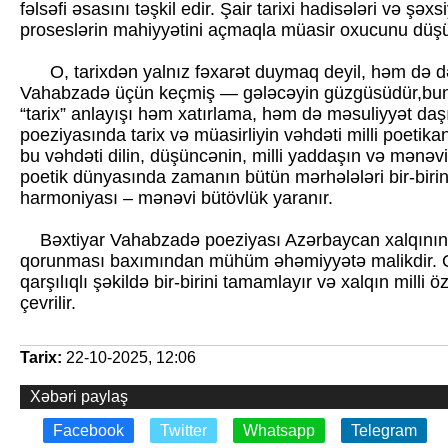
fəlsəfi əsasını təşkil edir. Şair tarixi hadisələri və şəxs
proseslərin mahiyyətini açmaqla müasir oxucunu düş
O, tarixdən yalnız fəxarət duymaq deyil, həm də dər
Vahabzadə üçün keçmiş — gələcəyin güzgüsüdür,bun
“tarix” anlayışı həm xatırlama, həm də məsuliyyət da
poeziyasında tarix və müasirliyin vəhdəti milli poetikan
bu vəhdəti dilin, düşüncənin, milli yaddaşın və mənəviy
poetik dünyasında zamanın bütün mərhələləri bir-biri
harmoniyası – mənəvi bütövlük yaranır.
Bəxtiyar Vahabzadə poeziyası Azərbaycan xalqının ta
qorunması baxımından mühüm əhəmiyyətə malikdir. On
qarşılıqlı şəkildə bir-birini tamamlayır və xalqın mill
çevrilir.
Tarix:
22-10-2025, 12:06
Xəbəri paylaş
Facebook
Twitter
Whatsapp
Telegram