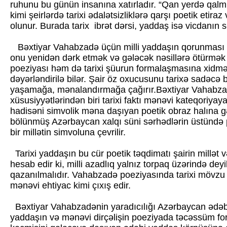
ruhunu bu günün insanına xatırladır. “Qan yerdə qalmı
kimi şeirlərdə tarixi ədalətsizliklərə qarşı poetik etira
olunur. Burada tarix ibrət dərsi, yaddaş isə vicdanın s
Bəxtiyar Vahabzadə üçün milli yaddaşın qorunması ya
onu yenidən dərk etmək və gələcək nəsillərə ötürmək
poeziyası həm də tarixi şüurun formalaşmasına xidm
dəyərləndirilə bilər. Şair öz oxucusunu tarixə sadəc
yaşamağa, mənalandırmağa çağırır.Bəxtiyar Vahabza
xüsusiyyətlərindən biri tarixi faktı mənəvi kateqoriyay
hadisəni simvolik məna daşıyan poetik obraz halına gə
bölünmüş Azərbaycan xalqı süni sərhədlərin üstündə
bir millətin simvoluna çevrilir.
Tarixi yaddaşın bu cür poetik təqdimatı şairin millət və 
hesab edir ki, milli azadlıq yalnız torpaq üzərində de
qazanılmalıdır. Vahabzadə poeziyasında tarixi mövz
mənəvi ehtiyac kimi çıxış edir.
Bəxtiyar Vahabzadənin yaradıcılığı Azərbaycan ədəbiy
yaddaşın və mənəvi dirçəlişin poeziyada təcəssüm for