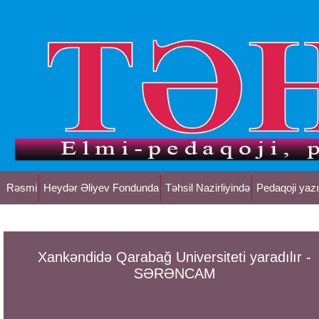
Rəsmi
Heydər Əliyev Fondunda
Təhsil Nazirliyində
Pedaqoji yazı
Xankəndidə Qarabağ Universiteti yaradılır -
SƏRƏNCAM