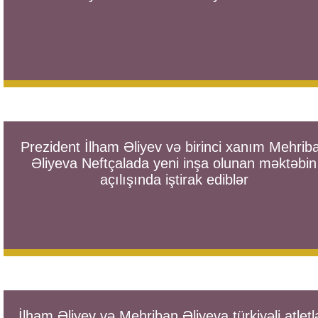
Prezident İlham Əliyev və birinci xanım Mehrib
Əliyeva Neftçalada yeni inşa olunan məktəbin
açılışında iştirak ediblər
İlham Əliyev və Mehriban Əliyeva türkiyəli atletlə