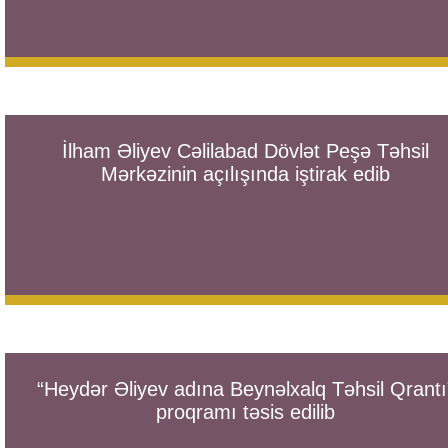
İlham Əliyev Cəlilabad Dövlət Peşə Təhsil
Mərkəzinin açılışında iştirak edib
“Heydər Əliyev adına Beynəlxalq Təhsil Qrantı
proqramı təsis edilib