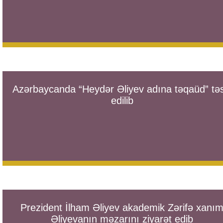
Azərbaycanda “Heydər Əliyev adına təqaüd” təs
edilib
Prezident İlham Əliyev akademik Zərifə xanı
Əliyevanın məzarını ziyarət edib