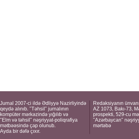
Jurnal 2007-ci ildə Ədliyyə Nazirliyində
Redaksiyanın ünvanı
qeydə alınıb. "Təhsil" jurnalının
AZ 1073, Bakı-73, M
kompüter mərkəzində yığılıb və
prospekti, 529-cu mə
"Elm və təhsil" nəşriyyat-poliqrafiya
"Azərbaycan" nəşriyya
mətbəəsində çap olunub.
mərtəbə
Ayda bir dəfə çıxır.