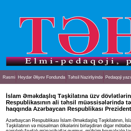
Rəsmi
Heydər Əliyev Fondunda
Təhsil Nazirliyində
Pedaqoji yazı
İslam Əməkdaşlıq Təşkilatına üzv dövlətləri
Respublikasının ali təhsil müəssisələrində tə
haqqında Azərbaycan Respublikası Preziden
Azərbaycan Respublikası İslam Əməkdaşlıq Təşkilatının, İs
Təşkilatının və müsəlman ölkələrini birləşdirən digər mötəbə
qarşılıqlı faydalı münasibətlər qurmuş, mühüm beynəlxalq lay