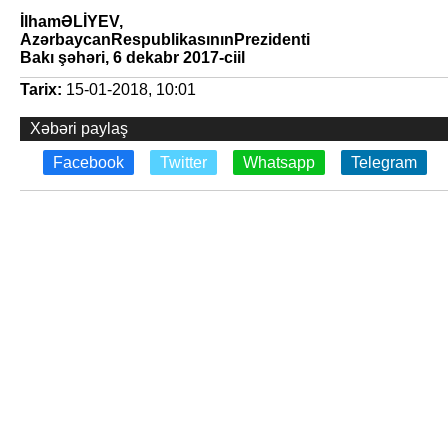
İ
lham
Ə
L
İ
YEV
,
Az
ə
rbaycan
Respublikas
ı
n
ı
n
Prezidenti
Bak
ı şə
h
ə
ri
, 6
dekabr
2017-
ci
il
Tarix:
15-01-2018, 10:01
Xəbəri paylaş
Facebook
Twitter
Whatsapp
Telegram