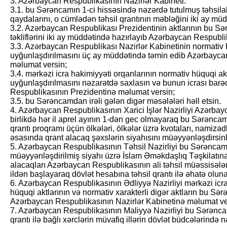
3. Azərbaycan Respublikasının Nazirlər Kabineti:
3.1. bu Sərəncamın 1-ci hissəsində nəzərdə tutulmuş təhsilal
qaydalarını, o cümlədən təhsil qrantının məbləğini iki ay müd
3.2. Azərbaycan Respublikası Prezidentinin aktlarının bu Sə
təkliflərini iki ay müddətində hazırlayıb Azərbaycan Respubli
3.3. Azərbaycan Respublikası Nazirlər Kabinetinin normativ
uyğunlaşdırılmasını üç ay müddətində təmin edib Azərbayca
məlumat versin;
3.4. mərkəzi icra hakimiyyəti orqanlarının normativ hüquqi a
uyğunlaşdırılmasını nəzarətdə saxlasın və bunun icrası ba
Respublikasının Prezidentinə məlumat versin;
3.5. bu Sərəncamdan irəli gələn digər məsələləri həll etsin.
4. Azərbaycan Respublikasının Xarici İşlər Nazirliyi Azərbayc
birlikdə hər il aprel ayının 1-dən gec olmayaraq bu Sərəncamın
qrantı proqramı üçün ölkələri, ölkələr üzrə kvotaları, namizəd
əsasında qrant alacaq şəxslərin siyahısını müəyyənləşdirsinl
5. Azərbaycan Respublikasının Təhsil Nazirliyi bu Sərən­ca
müəyyənləşdirilmiş siyahı üzrə İslam Əməkdaşlıq Təşkilatına 
alacaqları Azərbaycan Respublikasının ali təhsil müəssisələ
ildən başlayaraq dövlət hesabına təhsil qrantı ilə əhatə olun
6. Azərbaycan Respublikasının Ədliyyə Nazirliyi mərkəzi icra
hüquqi aktlarının və normativ xarakterli digər aktların bu S
Azərbaycan Respublikasının Nazirlər Kabinetinə məlumat ve
7. Azərbaycan Respublikasının Maliyyə Nazirliyi bu Sərəncamın
qrantı ilə bağlı xərclərin müvafiq illərin dövlət büdcələrində 