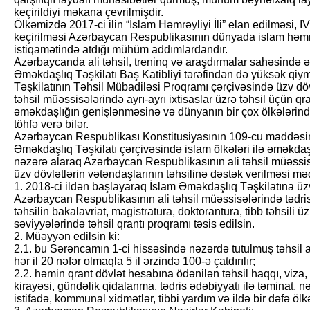
keçirildiyi məkana çevrilmişdir.
Ölkəmizdə 2017-ci ilin “İslam Həmrəyliyi İli” elan edilməsi, 
keçirilməsi Azərbaycan Respublikasının dünyada islam həmr
istiqamətində atdığı mühüm addımlardandır.
Azərbaycanda ali təhsil, treninq və araşdırmalar sahəsində ə
Əməkdaşlıq Təşkilatı Baş Katibliyi tərəfindən də yüksək qiym
Təşkilatının Təhsil Mübadiləsi Proqramı çərçivəsində üzv döv
təhsil müəssisələrində ayrı-ayrı ixtisaslar üzrə təhsil üçün q
əməkdaşlığın genişlənməsinə və dünyanın bir çox ölkələrind
töhfə verə bilər.
Azərbaycan Respublikası Konstitusiyasının 109-cu maddəsini
Əməkdaşlıq Təşkilatı çərçivəsində islam ölkələri ilə əməkdaş
nəzərə alaraq Azərbaycan Respublikasının ali təhsil müəssi
üzv dövlətlərin vətəndaşlarının təhsilinə dəstək verilməsi mə
1. 2018-ci ildən başlayaraq İslam Əməkdaşlıq Təşkilatına üzv
Azərbaycan Respublikasının ali təhsil müəssisələrində tədris 
təhsilin bakalavriat, magistratura, doktorantura, tibb təhsili ü
səviyyələrində təhsil qrantı proqramı təsis edilsin.
2. Müəyyən edilsin ki:
2.1. bu Sərəncamın 1-ci hissəsində nəzərdə tutulmuş təhsil a
hər il 20 nəfər olmaqla 5 il ərzində 100-ə çatdırılır;
2.2. həmin qrant dövlət hesabına ödənilən təhsil haqqı, viza
kirayəsi, gündəlik qidalanma, tədris ədəbiyyatı ilə təminat, 
istifadə, kommunal xidmətlər, tibbi yardım və ildə bir dəfə ölkə