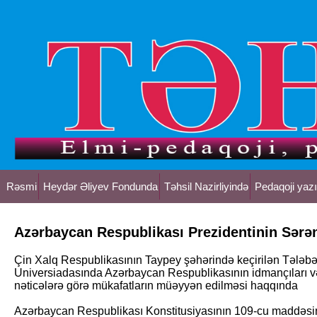
Rəsmi
Heydər Əliyev Fondunda
Təhsil Nazirliyində
Pedaqoji yazı
Azərbaycan Respublikası Prezidentinin Sər
Çin Xalq Respublikasının Taypey şəhərində keçirilən Təl
Universiadasında Azərbaycan Respublikasının idmançıları v
nəticələrə görə mükafatların müəyyən edilməsi haqqında
Azərbaycan Respublikası Konstitusiyasının 109-cu maddəsini