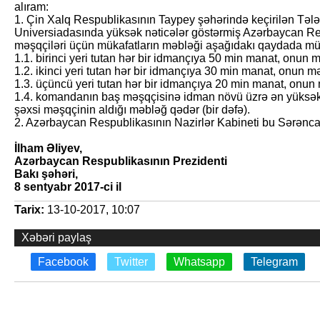
alıram:
1. Çin Xalq Respublikasının Taypey şəhərində keçirilən T
Universiadasında yüksək nəticələr göstərmiş Azərbaycan Res
məşqçiləri üçün mükafatların məbləği aşağıdakı qaydada mü
1.1. birinci yeri tutan hər bir idmançıya 50 min manat, onun
1.2. ikinci yeri tutan hər bir idmançıya 30 min manat, onun 
1.3. üçüncü yeri tutan hər bir idmançıya 20 min manat, onu
1.4. komandanın baş məşqçisinə idman növü üzrə ən yüksək 
şəxsi məşqçinin aldığı məbləğ qədər (bir dəfə).
2. Azərbaycan Respublikasının Nazirlər Kabineti bu Sərən­camd
İlham Əliyev,
Azərbaycan Respublikasının Prezidenti
Bakı şəhəri,
8 sentyabr 2017-ci il
Tarix:
13-10-2017, 10:07
Xəbəri paylaş
Facebook
Twitter
Whatsapp
Telegram