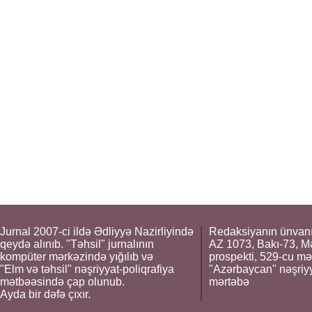
Jurnal 2007-ci ildə Ədliyyə Nazirliyində
Redaksiyanın ünvanı
qeydə alınıb. "Təhsil" jurnalının
AZ 1073, Bakı-73, M
kompüter mərkəzində yığılıb və
prospekti, 529-cu mə
"Elm və təhsil" nəşriyyat-poliqrafiya
"Azərbaycan" nəşriyya
mətbəəsində çap olunub.
mərtəbə
Ayda bir dəfə çıxır.