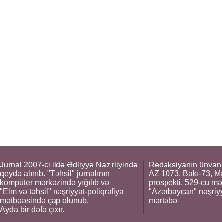
Jurnal 2007-ci ildə Ədliyyə Nazirliyində
Redaksiyanın ünvanı
qeydə alınıb. "Təhsil" jurnalının
AZ 1073, Bakı-73, M
kompüter mərkəzində yığılıb və
prospekti, 529-cu mə
"Elm və təhsil" nəşriyyat-poliqrafiya
"Azərbaycan" nəşriyya
mətbəəsində çap olunub.
mərtəbə
Ayda bir dəfə çıxır.