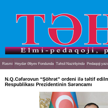
Rəsmi
Heydər Əliyev Fondunda
Təhsil Nazirliyində
Pedaqoji yazı
N.Q.Cəfərovun “Şöhrət” ordeni ilə təltif ed
Respublikası Prezidentinin Sərəncamı