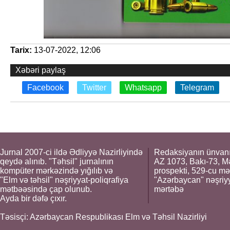
Tarix:
13-07-2022, 12:06
Xəbəri paylaş
Facebook
Twitter
Whatsapp
Telegram
Jurnal 2007-ci ildə Ədliyyə Nazirliyində
Redaksiyanın ünvanı
qeydə alınıb. "Təhsil" jurnalının
AZ 1073, Bakı-73, M
kompüter mərkəzində yığılıb və
prospekti, 529-cu mə
"Elm və təhsil" nəşriyyat-poliqrafiya
"Azərbaycan" nəşriyya
mətbəəsində çap olunub.
mərtəbə
Ayda bir dəfə çıxır.
Təsisçi: Azərbaycan Respublikası Elm və Təhsil Nazirliyi