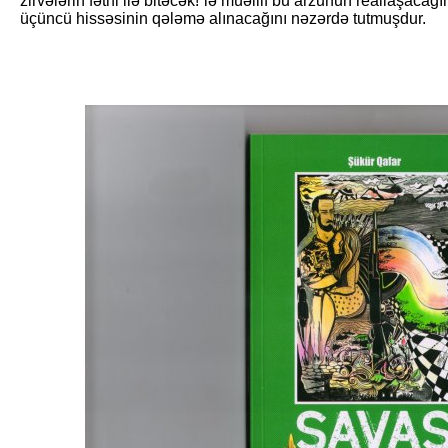
zirvələrin fəthi ilə bitəcək!”lə müəllif bu arzunun reallaşac
üçüncü hissəsinin qələmə alınacağını nəzərdə tutmuşdur.