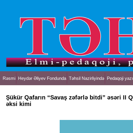
Rəsmi
Heydər Əliyev Fondunda
Təhsil Nazirliyində
Pedaqoji yazı
Şükür Qafarın “Savaş zəfərlə bitdi” əsəri II
əksi kimi