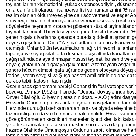
təyinatlılarının xidmətlərini, yüksək vətənsevərliyini, düşmən
onlardan fərqli olaraq, insanpərvərliyi və humanizmini (Ənvə
təslim olanları öldürməyəciyinə dair söz verməsi və əsgər Ab
snayperçi Dinanı öldürməyə icazə verməməsi və s.) real əks 
döyüşlərdə heyrətamiz cəsarət göstərən xüsusi təyinatlılar q
təyinatlıları müəllif böyük sevgi və qürur hissilə təsvir edir:
şəhərin qala divarlarına çatanda burada şiddətli atışmanın get
döyüşə qoşuldular. Dina “Yaşma” adlandırılan bu əfsanəvi xüs
qalmışdı. Onlar bütün ləvazimatlarını, ağır, iri həcmli silahla
tapança və soyuq silahlarla düşmən atəşi altında kanatlarla q
yağışı altında qalaya dırmaşan xüsusi təyinatlılar şəhid və y
deyə çiyinlərinə alıb qalaya qalxırdılar”. Azərbaycan əsgər
şəhərə hücum etməsi, qala uğrunda gedən əlbəyaxa döyüşlər, x
iradəsi, vətən sevgisi və Şuşa həsrəti amillərinin qələbə qa
dərəcə təbii ifadəsini tapmışdır.
Əsərin əsas qəhrəmanı hərbiçi Cahanşirin “əsl vətənpərvər”
böyüyü, 19 may 1992-ci il tarixdə “Ucubiz” döyüşlərində böy
Ənvər Bilal oğlu Əliyevin ( atasının dostu – A.O.) adını daşıy
Ənvərdir. Onun qrupu ustalıqla düşmən mövqelərinin dərinlik
il ərzində qurduğu istehkamlardan, tank və piyada əleyhinə 
lazımi istiqamətdə vaxt itirmədən irəliləməlidir. Ənvər və 
gözə görünmədən keçdikləri maneələr, işlətdikləri taktikala
yeraltı kazarmalarını ələ keçirməkləri son dərəcə dəqiq bədii 
hazırda Əlahiddə Ümumqoşun Ordunun zabiti olması və hərbi 
terminlərin ətraflı və dərindən izahı müharibə mövzusunda y