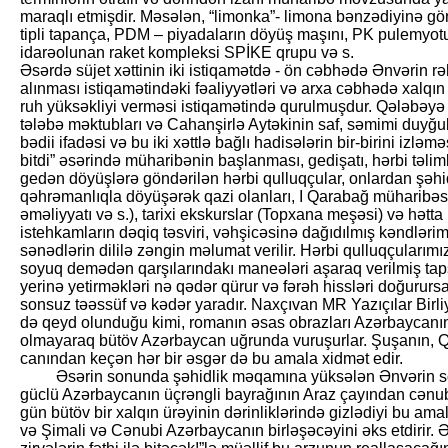
maraqlı etmişdir. Məsələn, “limonka”- limona bənzədiyinə gö
tipli tapança, PDM – piyadaların döyüş maşını, PK pulemyotu,
idarəolunan raket kompleksi SPİKE qrupu və s.
Əsərdə süjet xəttinin iki istiqamətdə - ön cəbhədə Ənvərin rə
alınması istiqamətindəki fəaliyyətləri və arxa cəbhədə xalq
ruh yüksəkliyi verməsi istiqamətində qurulmuşdur. Qələbəyə in
tələbə məktubları və Cahanşirlə Aytəkinin saf, səmimi duyğula
bədii ifadəsi və bu iki xəttlə bağlı hadisələrin bir-birini izlə
bitdi” əsərində müharibənin başlanması, gedişatı, hərbi təl
gedən döyüşlərə göndərilən hərbi qulluqçular, onlardan şəh
qəhrəmanlıqla döyüşərək qazi olanları, I Qarabağ müharibəsi 
əməliyyatı və s.), tarixi ekskurslar (Topxana meşəsi) və hətt
istehkamların dəqiq təsviri, vəhşicəsinə dağıdılmış kəndləri
sənədlərin dililə zəngin məlumat verilir. Hərbi qulluqçularımızı
soyuq demədən qarşılarındakı maneələri aşaraq verilmiş tapş
yerinə yetirməkləri nə qədər qürur və fərəh hissləri doğururs
sonsuz təəssüf və kədər yaradır. Naxçıvan MR Yazıçılar Birl
də qeyd olunduğu kimi, romanın əsas obrazları Azərbaycanı
olmayaraq bütöv Azərbaycan uğrunda vuruşurlar. Şuşanın, Q
canından keçən hər bir əsgər də bu amala xidmət edir.
Əsərin sonunda şəhidlik məqamına yüksələn Ənvərin son 
güclü Azərbaycanın üçrəngli bayrağının Araz çayından cənubd
gün bütöv bir xalqın ürəyinin dərinliklərində gizlədiyi bu a
və Şimali və Cənubi Azərbaycanın birləşəcəyini əks etdirir.