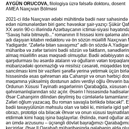
AYGÜN ORUCOVA,
filologiya üzrə fəlsəfə doktoru, dosent
AMEA Naxçıvan Bölməsi
2021-ci ildə Naxçıvan ədəbi mühitində bədii nəsr sahəsində
edən nümunələrdən biri gənc həvəskar şair-yazıçı Şükür Qafa
XX əsrin 90-cı illərində Azərbaycanın ictimai-siyasi həyatınd
“Savaş hələ bitməyib...” romanının II hissəsi kimi qələmə alın
adı daşıyan kitabın redaktoru və ön sözün müəllifi Naxçıvan 
Yadigardır. “Zəfərlə bitən savaşımız” adlı ön sözdə A.Yadigar
müharibə və zəfər tarixini bədii sözün və faktların, sənədlər
almaq müəllifin əsas məqsədi olmuşdur. Bədii ədəbiyyatın ə
qarşıdurması bu əsərdə ataların və oğulların vətən torpaqlar
mübarizədəki qorxmazlığı və misilsiz cəsarəti, müqəddəs tor
sancılması kimi bir vəzifəni şərəflə yerinə yetirmək üçün bi
hissəsində əsas qəhrəman ata Cahanşir və onun hərbiçi dostla
məqamına yüksəlmiş dostunun adını verdiyi oğlu Ənvərin b
Ordunun Xüsusi Təyinatlı əsgərlərinin Qarabağda, xüsusən 
qəhrəmanlıqlarından söz açılır. Əsərin I hissəsində hadisələr 2
Əsər Cahanşirin dilindən deyilmiş bu cümlələrlə tamamlanı
Zəfəri oğlum yazacaq. Bu roman savaşla birlikdə bitəcək!”. Ey
bədii təxəyyülünün məhsulu olan və təbii ki, minlərlə igid şə
obrazı, prototipi ola biləcək Ənvər və onun xüsusi təyinatlılar
etdirmək kimi haqq işinə başlayırlar. Əslində, mərd oğullar at
ən ümdə arzusunu – üçrəngli dövlət bayrağımızı Qarabağım
keçirirlər. Əsər II Qarabağ müharibəsində qələbənin əldə o