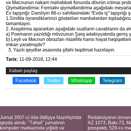
və Məcnunun nakam məhəbbəti fonunda dövrün ictimai prob­lem
Qiymətləndirmə: Formativ qiymətləndirmə aşağıdakı meyarlar 
Ev tapşırığı: Dərsliyin 86-cı səhifəsindəki “Evdə iş” tapşırığı şa
1.Sinifdə öyrəndiklərinizi göstərilən mənbələrdən topladığı
tamamlayın.
2. Araşdırma apararkən aşağıdakı sualların cavablarını da əh
a) Poemanın yazıldığı mövzunun Şərq ədəbiy­yatın­da geniş 
b) Leyli və Məcnun obrazları müəllifə hansı hə­yat həqiqətlə
imkan yaratmışdır?
3. Yazılı qeydlər əsasın­da şifahi təqdimat hazırlayın.
Tarix:
11-09-2018, 12:44
Xəbəri paylaş
Facebook
Twitter
Whatsapp
Telegram
Jurnal 2007-ci ildə Ədliyyə Nazirliyində
Redaksiyanın ünvanı
qeydə alınıb. "Təhsil" jurnalının
AZ 1073, Bakı-73, M
kompüter mərkəzində yığılıb və
prospekti, 529-cu mə