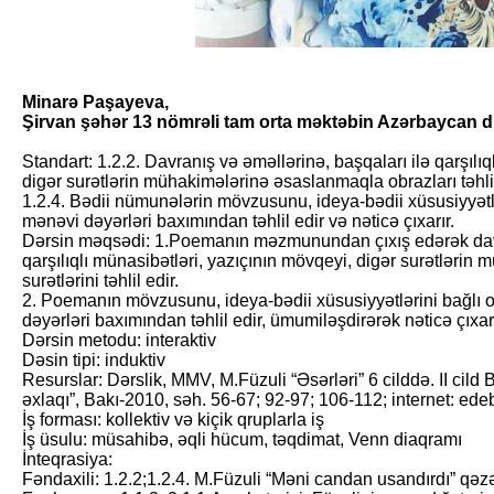
Minarə Paşayeva,
Şirvan şəhər 13 nömrəli tam orta məktəbin Azərbaycan di
Standart: 1.2.2. Davranış və əməllərinə, başqaları ilə qarşılı
digər surətlərin mü­haki­mələrinə əsaslanmaqla obrazları təhlil
1.2.4. Bədii nümunələrin mövzusunu, ideya-bədii xüsusiyyətlə
mənəvi dəyərləri baxımından təhlil edir və nəticə çıxarır.
Dərsin məqsədi: 1.Poemanın məzmunundan çıxış edərək davra
qarşılıqlı münasibətləri, yazıçının mövqeyi, digər surətləri
surətlərini təhlil edir.
2. Poemanın mövzusunu, ideya-bədii xüsusiyyətlərini bağlı o
dəyərləri baxımından təhlil edir, ümumiləşdirərək nəticə çıxarı
Dərsin metodu: interaktiv
Dəsin tipi: induktiv
Resurslar: Dərslik, MMV, M.Füzuli “Əsərləri” 6 cilddə. II cild
əxlaqı”, Bakı-2010, səh. 56-67; 92-97; 106-112; internet: ede
İş forması: kollektiv və kiçik qruplarla iş
İş üsulu: müsahibə, əqli hücum, təqdimat, Venn diaq­ramı
İnteqrasiya:
Fəndaxili: 1.2.2;1.2.4. M.Füzuli “Məni candan usandırdı” qəzəli