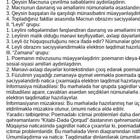
1. Qeysin Məcnuna çev­rilmə səbəblərini aydınlaşdırın.
2. Məcnunun davranış və əməllərini nümunələrlə əsaslandırı
3. Qeysin başqaları ilə qarşılıqlı münasibətini müəyyənləşdir
4. Topladığınız faktlar əsasında Məcnun obrazını səciyyələndi
II. “Leyli” qrupu:
1. Leylini rəfiqələrindən fərqləndirən davranış və əməllərini
2. Leylinin malik olduğu mənəvi keyfiyyətləri, əxlaqi dəyərləri 
3. Leyli öz hüquqsuzluğunu necə ifadə edir? Nümunələr göst
4. Leyli obrazını səciy­yələndirməklə elektron təqdimat hazırl
III. “Zəmanə” qrupu:
1. Poemanın mövzusunu müəyyənləşdirin: poemanın ideya-b
sosial-siyasi amilləri aydınlaşdırın.
2. Mənəvi-əxlaqi dəyərlər kontekstindən çıxış edərək poemanı
3. Füzulinin yaşadığı zəmanəyə qiymət verməklə poemada qal
səciyyələndirib nəticə çıxarmaqla elektron təqdimat hazırlayı
İnformasiya mübadiləsi: Bu mərhələdə hər qrupda şagirdlər ver
mübadiləsi aparır, cavabları əsərdən seçdikləri nümunələrlə 
elektron təqdimatlar hazırlayırlar.
İnformasiyanın müzakirəsi: Bu mərhələdə hazırlanmış hər ü
etdirilməklə müzakirə olunur, ümumi nəticə əldə edilir.
Yaradıcı tətbiqetmə: Poemadakı ictimai problemləri daha d
qəh­rəman­larını “Kitabi-Dədə Qorqud” dastanının qəhrəmanları
Müqayisə nəticəsində şagirdlər nəticə çıxarırlar ki, poema
ictimai problemləridir. Bu mərhələdə Venn diaqramından istifa
Ümumiləşdirmə və nəticə: Təqdimatlar dinlənilərək ümumiləşdi