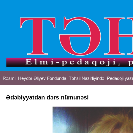
Rəsmi
Heydər Əliyev Fondunda
Təhsil Nazirliyində
Pedaqoji yazı
Ədəbiyyatdan dərs nümunəsi