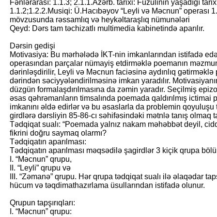
Fənlərarası: 1.1.3; 2.1.1.Azərb. tarixi: Füzulinin yaşadığı tarix
1.1.2;1.2.2.Musiqi: Ü.Hacıbəyov “Leyli və Məcnun” operası 1.
mövzusunda rəssamlıq və heykəltaraşlıq nümunələri
Qeyd: Dərs tam təchizatlı multimedia kabinetində aparılır.
Dərsin gedişi
Motivasiya: Bu mərhələdə İKT-nin imkanlarından istifadə edə
operasından parçalar nümayiş etdirməklə poemanın məzmunu
dərinləşdirilir, Leyli və Məcnun faciəsinə aydınlıq gətirmə
dərindən səciyyələndirilməsinə imkan yaradılır. Motivasiyanın 
düzgün formalaşdırılmasına da zəmin yaradır. Seçilmiş epizod
əsas qəhrəmanların timsalında poemada qaldırılmış ictimai p
imkanını əldə edirlər və bu əsaslarla da problemin qoyuluşu tə
girdlərə dərsliyin 85-86-cı səhifəsindəki mətnlə tanış olmaq ta
Tədqiqat sualı: “Poemada yalnız nakam məhəbbət deyil, ciddi
fikrini doğru saymaq olarmı?
Tədqiqatın aparılması:
Tədqiqatın aparılması məqsədilə şagirdlər 3 kiçik qrupa bölü
I. “Məcnun” qrupu,
II. “Leyli” qrupu və
III. “Zəmanə” qrupu. Hər qrupa tədqiqat sualı ilə əlaqədar tap
hücum və təqdimathazırlama üsullarından istifadə olunur.
Qrupun tapşırıqları:
I. “Məcnun” qrupu: