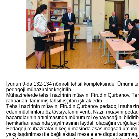
İyunun 9-da 132-134 nömrəli təhsil kompleksində “Ümumi təhs
pedaqoji mühazirələr keçirilib.
Mühazirələrdə təhsil nazirinin müavini Firudin Qurbanov, Tə
rəhbərləri, tanınmış təhsil işçiləri iştirak edib.
Təhsil nazirinin müavini Firudin Qurbanov pedaqoji mühazirəl
edən müəllimlərə öz tövsiyələrini verib. Nazir müavini pedaqo
bacarıqlarının artırılmasında mühüm rol oynayacağını bildirib,
həmkarları arasında yayılmasının faydalı olacağını vurğulayı
Pedaqoji mühazirələrin keçirilməsində əsas məqsəd ümumi təhs
yaxşılaşdırılması ilə bağlı aktual məsələlərə diqqəti artırmaq,