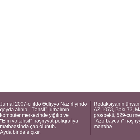
Jurnal 2007-ci ildə Ədliyyə Nazirliyində
Redaksiyanın ünvanı
qeydə alınıb. "Təhsil" jurnalının
AZ 1073, Bakı-73, M
kompüter mərkəzində yığılıb və
prospekti, 529-cu mə
"Elm və təhsil" nəşriyyat-poliqrafiya
"Azərbaycan" nəşriyya
mətbəəsində çap olunub.
mərtəbə
Ayda bir dəfə çıxır.