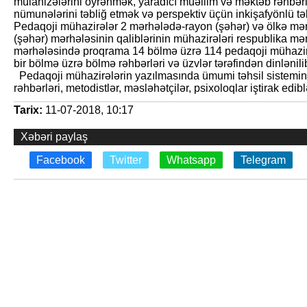
mülahizələrini öyrənmək, yaradıcı müəllim və məktəb rəhbərl
nümunələrini təbliğ etmək və perspektiv üçün inkişafyönlü tək
Pedaqoji mühazirələr 2 mərhələdə-rayon (şəhər) və ölkə mər
(şəhər) mərhələsinin qaliblərinin mühazirələri respublika m
mərhələsində proqrama 14 bölmə üzrə 114 pedaqoji mühazirə 
bir bölmə üzrə bölmə rəhbərləri və üzvlər tərəfindən dinlənilib
Pedaqoji mühazirələrin yazılmasında ümumi təhsil sistemində
rəhbərləri, metodistlər, məsləhətçilər, psixoloqlar iştirak edibl
Tarix:
11-07-2018, 10:17
Xəbəri paylaş
Facebook
Twitter
Whatsapp
Telegram