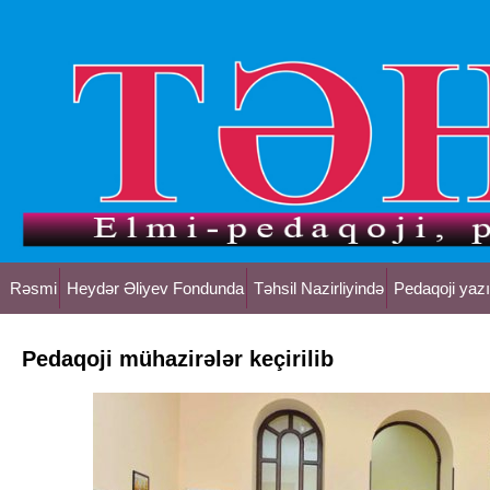
Rəsmi
Heydər Əliyev Fondunda
Təhsil Nazirliyində
Pedaqoji yazı
Pedaqoji mühazirələr keçirilib