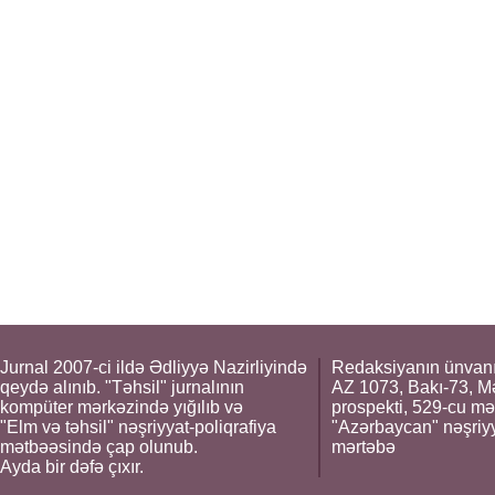
Jurnal 2007-ci ildə Ədliyyə Nazirliyində
Redaksiyanın ünvanı
qeydə alınıb. "Təhsil" jurnalının
AZ 1073, Bakı-73, M
kompüter mərkəzində yığılıb və
prospekti, 529-cu mə
"Elm və təhsil" nəşriyyat-poliqrafiya
"Azərbaycan" nəşriyya
mətbəəsində çap olunub.
mərtəbə
Ayda bir dəfə çıxır.