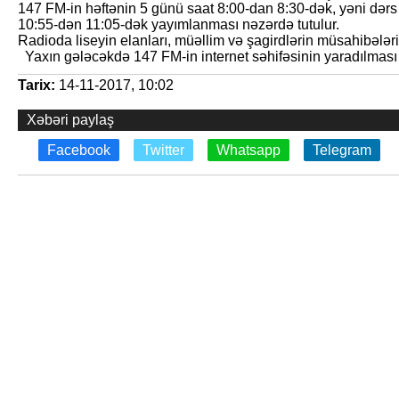
147 FM-in həftənin 5 günü saat 8:00-dan 8:30-dək, yəni dərs
10:55-dən 11:05-dək yayımlanması nəzərdə tutulur.
Radioda liseyin elanları, müəllim və şagirdlərin müsahibələri, şei
Yaxın gələcəkdə 147 FM-in internet səhifəsinin yaradılması p
Tarix:
14-11-2017, 10:02
Xəbəri paylaş
Facebook
Twitter
Whatsapp
Telegram