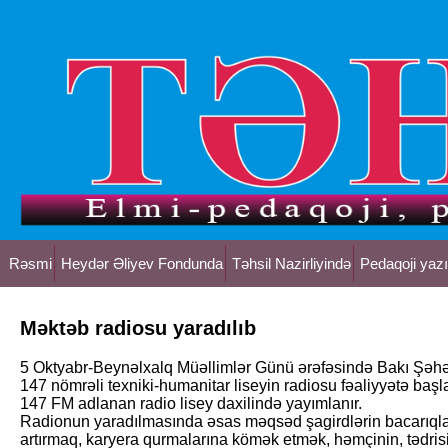
Rəsmi
Heydər Əliyev Fondunda
Təhsil Nazirliyində
Pedaqoji yazı
Məktəb radiosu yaradılıb
5 Oktyabr-Beynəlxalq Müəllimlər Günü ərəfəsində Bakı Şəhəri
147 nömrəli texniki-humanitar liseyin radiosu fəaliyyətə başl
147 FM adlanan radio lisey daxilində yayımlanır.
Radionun yaradılmasında əsas məqsəd şagirdlərin bacarıqla
artırmaq, karyera qurmalarına kömək etmək, həmçinin, tədrisin