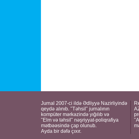
Jurnal 2007-ci ildə Ədliyyə Nazirliyində
Re
qeydə alınıb. "Təhsil" jurnalının
AZ
kompüter mərkəzində yığılıb və
pr
"Elm və təhsil" nəşriyyat-poliqrafiya
"A
mətbəəsində çap olunub.
m
Ayda bir dəfə çıxır.