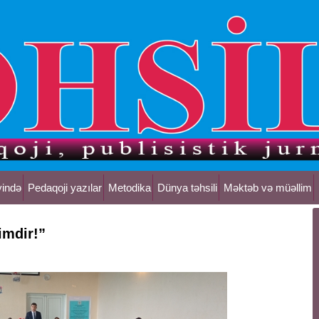
yində
Pedaqoji yazılar
Metodika
Dünya təhsili
Məktəb və müəllim
mdir!”