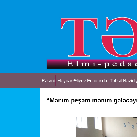
Rəsmi
Heydər Əliyev Fondunda
Təhsil Nazirli
“Mənim peşəm mənim gələcəyi