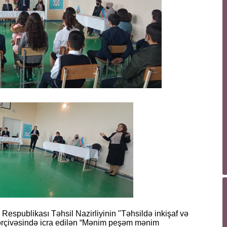
 Respublikası Təhsil Nazirliyinin "Təhsildə inkişaf və
çərçivəsində icra edilən “Mənim peşəm mənim