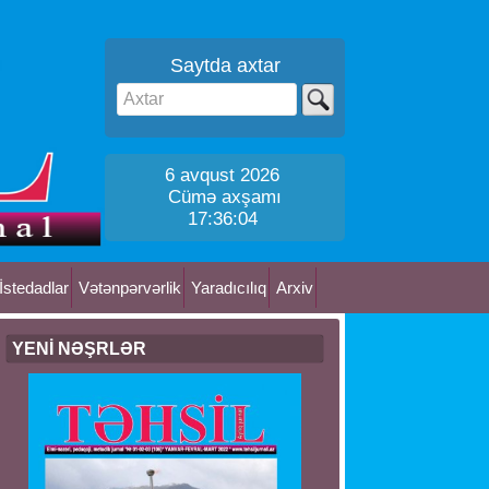
Saytda axtar
6 avqust 2026
Cümə axşamı
17:36:05
İstedadlar
Vətənpərvərlik
Yaradıcılıq
Arxiv
YENİ NƏŞRLƏR