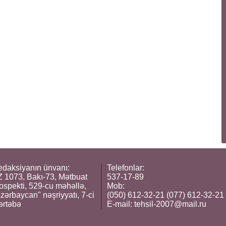
daksiyanın ünvanı:
Telefonlar:
 1073, Bakı-73, Mətbuat
537-17-89
ospekti, 529-cu məhəllə,
Mob:
zərbaycan" nəşriyyatı, 7-ci
(050) 612-32-21 (077) 612-32-21
ərtəbə
E-mail:
tehsil-2007@mail.ru