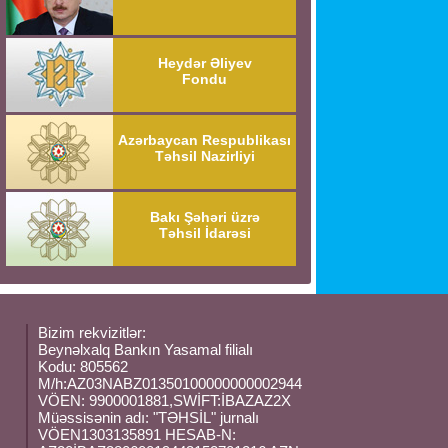
Heydər Əliyev
Fondu
Azərbaycan Respublikası
Təhsil Nazirliyi
Bakı Şəhəri üzrə
Təhsil İdarəsi
Bizim rekvizitlər:
Beynəlxalq Bankın Yasamal filialı
Kodu: 805562
M/h:AZ03NABZ01350100000000002944
VÖEN: 9900001881,SWİFT:İBAZAZ2X
Müəssisənin adı: "TƏHSİL" jurnalı
VÖEN1303135891 HESAB-N: