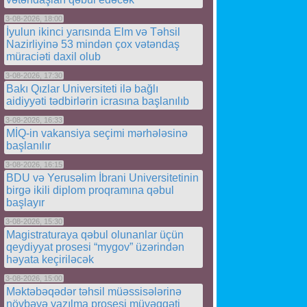
3-08-2026, 18:00
İyulun ikinci yarısında Elm və Təhsil
Nazirliyinə 53 mindən çox vətəndaş
müraciəti daxil olub
3-08-2026, 17:30
Bakı Qızlar Universiteti ilə bağlı
aidiyyəti tədbirlərin icrasına başlanılıb
3-08-2026, 16:33
MİQ-in vakansiya seçimi mərhələsinə
başlanılır
3-08-2026, 16:15
BDU və Yerusəlim İbrani Universitetinin
birgə ikili diplom proqramına qəbul
başlayır
3-08-2026, 15:30
Magistraturaya qəbul olunanlar üçün
qeydiyyat prosesi “mygov” üzərindən
həyata keçiriləcək
3-08-2026, 15:00
Məktəbəqədər təhsil müəssisələrinə
növbəyə yazılma prosesi müvəqqəti