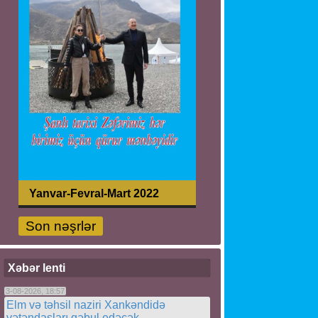
Yanvar-Fevral-Mart 2022
Son nəşrlər
Xəbər lenti
3-08-2026, 18:57
Elm və təhsil naziri Xankəndidə
vətəndaşları qəbul edəcək