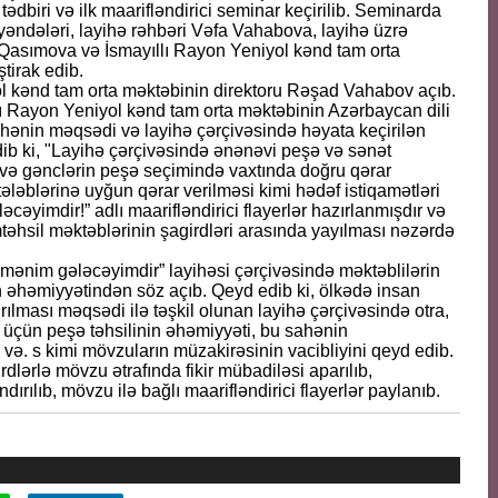
 tədbiri və ilk maarifləndirici seminar keçirilib. Seminarda
ayəndələri, layihə rəhbəri Vəfa Vahabova, layihə üzrə
Qasımova və İsmayıllı Rayon Yeniyol kənd tam orta
tirak edib.
niyol kənd tam orta məktəbinin direktoru Rəşad Vahabov açıb.
llı Rayon Yeniyol kənd tam orta məktəbinin Azərbaycan dili
hənin məqsədi və layihə çərçivəsində həyata keçirilən
dib ki, "Layihə çərçivəsində ənənəvi peşə və sənət
 və gənclərin peşə seçimində vaxtında doğru qərar
ləblərinə uyğun qərar verilməsi kimi hədəf istiqamətləri
yimdir!” adlı maarifləndirici flayerlər hazırlanmışdır və
əhsil məktəblərinin şagirdləri arasında yayılması nəzərdə
ənim gələcəyimdir” layihəsi çərçivəsində məktəblilərin
 əhəmiyyətindən söz açıb. Qeyd edib ki, ölkədə insan
ırılması məqsədi ilə təşkil olunan layihə çərçivəsində otra,
lar üçün peşə təhsilinin əhəmiyyəti, bu sahənin
yi və. s kimi mövzuların müzakirəsinin vacibliyini qeyd edib.
dlərlə mövzu ətrafında fikir mübadiləsi aparılıb,
dırılıb, mövzu ilə bağlı maarifləndirici flayerlər paylanıb.