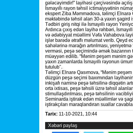
gələcəyimdir!” layihəsi çərçivəsində açılış
İsmayıllı rayon təhsil ictimaiyyətinin nüm
ekspert Ziba Məmmədova, təlimçi Elnarə 
məktəbində təhsil alan 30-a yaxın şagird iş
Tədbiri giriş nitqi ilə İsmayıllı rayon Ye
Ardınca çıxış edən layihə rəhbəri, İsmayı
və ədəbiyyat müəllimi Vəfa Vahabova layi
işlər barədə ətraflı məlumat verib. Qeyd e
sahələrinə marağın artırılması, yeniyetmə
verməsi, peşə seçimində əmək bazarının tə
müəyyən edilib. “Mənim peşəm mənim gələcə
yaxın zamanlarda İsmayıllı rayonun ümumt
tutulub".
Təlimçi Elnarə Qasımova, “Mənim peşəm m
düzgün peşə seçimi baxımından layihənin
inkişafı naminə peşə təhsilinə diqqətin art
orta ixtisas, peşə təhsili üzrə təhsil alan
stimullaşdırılması, peşə təhsilinin vacibli
Seminarda iştirak edən müəllimlər və şagir
iştirakçıları maraqlandıran suallar cavablan
Tarix:
11-10-2021, 10:44
Xəbəri paylaş