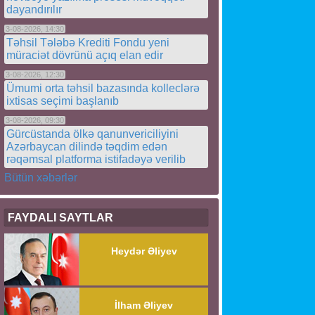
dayandırılır
3-08-2026, 14:30
Təhsil Tələbə Krediti Fondu yeni
müraciət dövrünü açıq elan edir
3-08-2026, 12:30
Ümumi orta təhsil bazasında kolleclərə
ixtisas seçimi başlanıb
3-08-2026, 09:30
Gürcüstanda ölkə qanunvericiliyini
Azərbaycan dilində təqdim edən
rəqəmsal platforma istifadəyə verilib
Bütün xəbərlər
FAYDALI SAYTLAR
Heydər Əliyev
İlham Əliyev