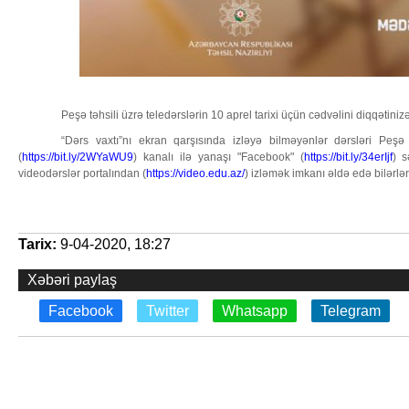
Peşə təhsili üzrə teledərslərin 10 aprel tarixi üçün cədvəlini diqqətinizə 
“Dərs vaxtı”nı ekran qarşısında izləyə bilməyənlər dərsləri Peşə
(
https://bit.ly/2WYaWU9
) kanalı ilə yanaşı "Facebook" (
https://bit.ly/34erIjf
) s
videodərslər portalından (
https://video.edu.az/
) izləmək imkanı əldə edə bilərlər
Tarix:
9-04-2020, 18:27
Xəbəri paylaş
Facebook
Twitter
Whatsapp
Telegram