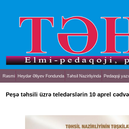
Rəsmi
Heydər Əliyev Fondunda
Təhsil Nazirliyində
Pedaqoji yazı
Peşə təhsili üzrə teledərslərin 10 aprel cədvə