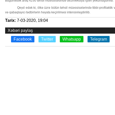
Bugünədək artıq 4250 təhsil müəssisəsində dezinfeksiya işləri yekunlaşdırılıb.
Qeyd edək ki, ölkə üzrə bütün təhsil müəssisələrində tibbi-profilaktik v
və qabaqlayıcı tədbirlərin həyata keçirilməsi intensivləşdirilib.
Tarix:
7-03-2020, 19:04
Xəbəri paylaş
Facebook
Twitter
Whatsapp
Telegram