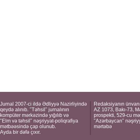
Jurnal 2007-ci ildə Ədliyyə Nazirliyində
Redaksiyanın ünvanı
qeydə alınıb. "Təhsil" jurnalının
AZ 1073, Bakı-73, M
kompüter mərkəzində yığılıb və
prospekti, 529-cu mə
"Elm və təhsil" nəşriyyat-poliqrafiya
"Azərbaycan" nəşriyya
mətbəəsində çap olunub.
mərtəbə
Ayda bir dəfə çıxır.