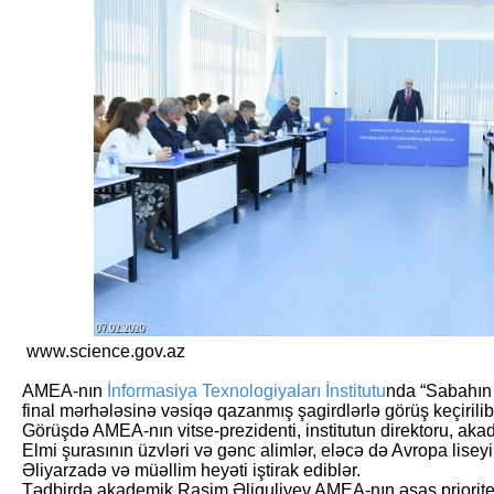
www.science.gov.az
AMEA-nın
İnformasiya Texnologiyaları İnstitutu
nda “Sabahın 
final mərhələsinə vəsiqə qazanmış şagirdlərlə görüş keçirilib
Görüşdə AMEA-nın vitse-prezidenti, institutun direktoru, ak
Elmi şurasının üzvləri və gənc alimlər, eləcə də Avropa lisey
Əliyarzadə və müəllim heyəti iştirak ediblər.
Tədbirdə akademik Rasim Əliquliyev AMEA-nın əsas prioritet 