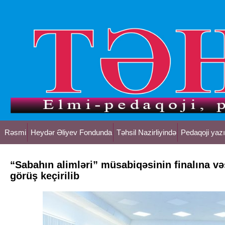
Rəsmi
Heydər Əliyev Fondunda
Təhsil Nazirliyində
Pedaqoji yazı
“Sabahın alimləri” müsabiqəsinin finalına və
görüş keçirilib