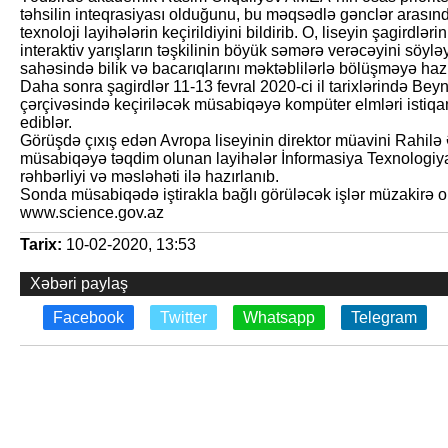
təhsilin inteqrasiyası olduğunu, bu məqsədlə gənclər arasınd
texnoloji layihələrin keçirildiyini bildirib. O, liseyin şagirdlə
interaktiv yarışların təşkilinin böyük səmərə verəcəyini söylə
sahəsində bilik və bacarıqlarını məktəblilərlə bölüşməyə hazı
Daha sonra şagirdlər 11-13 fevral 2020-ci il tarixlərində Be
çərçivəsində keçiriləcək müsabiqəyə kompüter elmləri istiqam
ediblər.
Görüşdə çıxış edən Avropa liseyinin direktor müavini Rahilə Ə
müsabiqəyə təqdim olunan layihələr İnformasiya Texnologiyal
rəhbərliyi və məsləhəti ilə hazırlanıb.
Sonda müsabiqədə iştirakla bağlı görüləcək işlər müzakirə olun
www.science.gov.az
Tarix:
10-02-2020, 13:53
Xəbəri paylaş
Facebook
Twitter
Whatsapp
Telegram