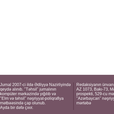
Jurnal 2007-ci ildə Ədliyyə Nazirliyində
Redaksiyanın ünvanı
qeydə alınıb. "Təhsil" jurnalının
AZ 1073, Bakı-73, M
kompüter mərkəzində yığılıb və
prospekti, 529-cu mə
"Elm və təhsil" nəşriyyat-poliqrafiya
"Azərbaycan" nəşriyya
mətbəəsində çap olunub.
mərtəbə
Ayda bir dəfə çıxır.