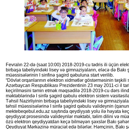
Fevralın 22-də (saat 10:00) 2018-2019-cu tədris ili üçün elekt
birbaşa tabeliyindəki lisey və gimnaziyaların, eləcə də Bakı
müəssisələrinin I sinfinə şagird qəbuluna start verilib.
“Dövlət orqanlarının elektron xidmətlər göstərməsinin təşkili
Azərbaycan Respublikası Prezidentinin 23 may 2011-ci il tari
keçirilməsini təmin etmək məqsədilə 2018-2019-cu dərs ilin
məktəblərində I sinfə şagird qəbulu elektron sistem vasitəsilə 
Təhsil Nazirliyinin birbaşa tabeliyindəki lisey və gimnaziya
təhsil müəssisələrinə I sinfə şagird qəbulu valideynin (qanu
mektebeqebul.edu.az saytında qeydiyyatı yolu ilə həyata keç
qeydiyyat prosesində valideynlər məktəbi, təlim dilini və mü
özü elektron qeydiyyatdan keçə bilməyən şəxslər Bakı şəhəri
Qeydiyyat Mərkəzinə müraciət edə bilərlər. Həmçinin, Bakı ş