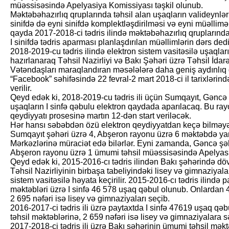
müəssisəsində Apelyasiya Komissiyası təşkil olunub.
Məktəbəhazırlıq qruplarında təhsil alan uşaqların valideynləri
sinifdə də eyni sinifdə komplektləşdirilməsi və eyni müəllim
qayda 2017-2018-ci tədris ilində məktəbəhazırlıq qruplarında
I sinifdə tədris aparması planlaşdırılan müəllimlərin dərs dediy
2018-2019-cu tədris ilində elektron sistem vasitəsilə uşaqlar
hazırlanaraq Təhsil Nazirliyi və Bakı Şəhəri üzrə Təhsil İdarəs
Vətəndaşları maraqlandıran məsələlərə daha geniş aydınlıq
“Facebook” səhifəsində 22 fevral-2 mart 2018-ci il tarixlərind
verilir.
Qeyd edək ki, 2018-2019-cu tədris ili üçün Sumqayıt, Gəncə 
uşaqların I sinfə qəbulu elektron qaydada aparılacaq. Bu ray
qeydiyyatı prosesinə martın 12-dən start veriləcək.
Hər hansı səbəbdən özü elektron qeydiyyatdan keçə bilməyə
Sumqayıt şəhəri üzrə 4, Abşeron rayonu üzrə 6 məktəbdə yar
Mərkəzlərinə müraciət edə bilərlər. Eyni zamanda, Gəncə şəh
Abşeron rayonu üzrə 1 ümumi təhsil müəssisə­sində Apelyasi
Qeyd edək ki, 2015-2016-cı tədris ilindən Bakı şəhərində döv
Təhsil Nazirliyinin birbaşa tabeliyindəki lisey və gimnaziyala
sistem vasitəsilə həyata keçirilir. 2015-2016-cı tədris ilində 
məktəbləri üzrə I sinfə 46 578 uşaq qəbul olunub. Onlardan 
2 695 nəfəri isə lisey və gimnaziyaları seçib.
2016-2017-ci tədris ili üzrə paytaxtda I sinfə 47619 uşaq qə
təhsil məktəblərinə, 2 659 nəfəri isə lisey və gimnaziyalara 
2017-2018-ci tədris ili üzrə Bakı şəhərinin ümumi təhsil məkt