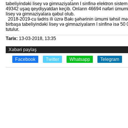
tabeliyin­dəki lisey və gim­naziyaların I sinfinə elektron sist
49342 uşaq qeydiyyatdan keçib. Onların 46694 nəfəri ümumi t
lisey və gimnaziyalara qəbul olub.
2018-2019-cu tədris ili üzrə Bakı şəhərinin ümumi təhsil mək
birbaşa tabeli­yindəki lisey və gimnaziyaların I sinfinə isə 
tutulur.
Tarix:
13-03-2018, 13:35
Xəbəri paylaş
Facebook
Twitter
Whatsapp
Telegram