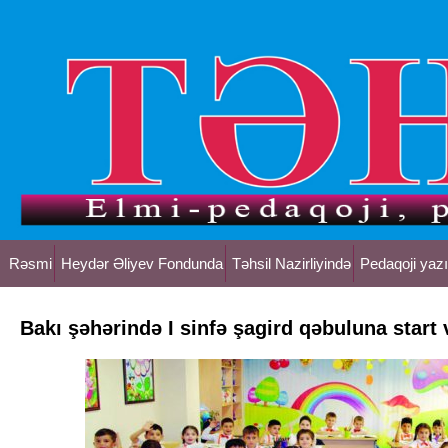
Rəsmi
Heydər Əliyev Fondunda
Təhsil Nazirliyində
Pedaqoji yazı
Bakı şəhərində I sinfə şagird qəbuluna start v