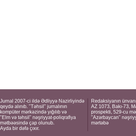
Jurnal 2007-ci ildə Ədliyyə Nazirliyində
Redaksiyanın ünvanı
qeydə alınıb. "Təhsil" jurnalının
AZ 1073, Bakı-73, M
kompüter mərkəzində yığılıb və
prospekti, 529-cu mə
"Elm və təhsil" nəşriyyat-poliqrafiya
"Azərbaycan" nəşriyya
mətbəəsində çap olunub.
mərtəbə
Ayda bir dəfə çıxır.