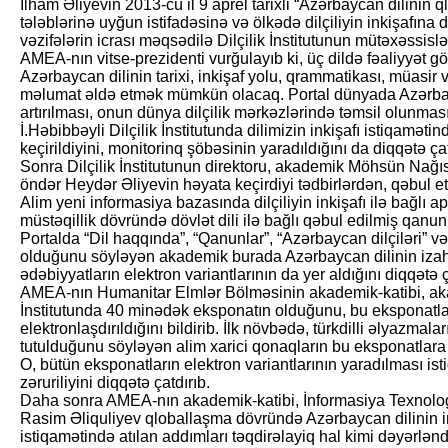
İlham Əliyevin 2013-cü il 9 aprel tarixli “Azərbaycan dilinin
tələblərinə uyğun istifadəsinə və ölkədə dilçiliyin inkişafına
vəzifələrin icrası məqsədilə Dilçilik İnstitutunun mütəxəssislə
AMEA-nın vitse-prezidenti vurğulayıb ki, üç dildə fəaliyyət g
Azərbaycan dilinin tarixi, inkişaf yolu, qrammatikası, müasir v
məlumat əldə etmək mümkün olacaq. Portal dünyada Azərbay
artırılması, onun dünya dilçilik mərkəzlərində təmsil olunma
İ.Həbibbəyli Dilçilik İnstitutunda dilimizin inkişafı istiqamət
keçirildiyini, monitorinq şöbəsinin yaradıldığını da diqqətə çat
Sonra Dilçilik İnstitutunun direktoru, akademik Möhsün Nağıs
öndər Heydər Əliyevin həyata keçirdiyi tədbirlərdən, qəbul e
Alim yeni informasiya bazasında dilçiliyin inkişafı ilə bağlı a
müstəqillik dövründə dövlət dili ilə bağlı qəbul edilmiş qanun
Portalda “Dil haqqında”, “Qanunlar”, “Azərbaycan dilçiləri” və
olduğunu söyləyən akademik burada Azərbaycan dilinin izahlı
ədəbiyyatların elektron variantlarının da yer aldığını diqqətə ç
AMEA-nın Humanitar Elmlər Bölməsinin akademik-katibi, a
İnstitutunda 40 minədək eksponatın olduğunu, bu eksponatlar
elektronlaşdırıldığını bildirib. İlk növbədə, türkdilli əlyazmal
tutulduğunu söyləyən alim xarici qonaqların bu eksponatlara
O, bütün eksponatların elektron variantlarının yaradılması is
zəruriliyini diqqətə çatdırıb.
Daha sonra AMEA-nın akademik-katibi, İnformasiya Texnologi
Rasim Əliquliyev qloballaşma dövründə Azərbaycan dilinin i
istiqamətində atılan addımları təqdirəlayiq hal kimi dəyərlən