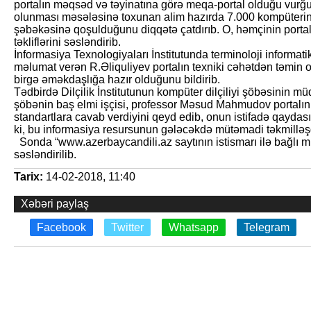
portalın məqsəd və təyinatına görə meqa-portal olduğu vurğu
olunması məsələsinə toxunan alim hazırda 7.000 kompüteri
şəbəkəsinə qoşulduğunu diqqətə çatdırıb. O, həmçinin portal
təkliflərini səsləndirib.
İnformasiya Texnologiyaları İnstitutunda terminoloji informat
məlumat verən R.Əliquliyev portalın texniki cəhətdən təmin 
birgə əməkdaşlığa hazır olduğunu bildirib.
Tədbirdə Dilçilik İnstitutunun kompüter dilçiliyi şöbəsinin mü
şöbənin baş elmi işçisi, professor Məsud Mahmudov portalın 
standartlara cavab verdiyini qeyd edib, onun istifadə qaydasına
ki, bu informasiya resursunun gələcəkdə mütəmadi təkmilləşd
Sonda “www.azerbaycandili.az saytının istismarı ilə bağlı müzak
səsləndirilib.
Tarix:
14-02-2018, 11:40
Xəbəri paylaş
Facebook
Twitter
Whatsapp
Telegram