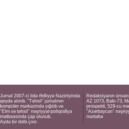
Jurnal 2007-ci ildə Ədliyyə Nazirliyində
Redaksiyanın ünvanı
qeydə alınıb. "Təhsil" jurnalının
AZ 1073, Bakı-73, M
kompüter mərkəzində yığılıb və
prospekti, 529-cu mə
"Elm və təhsil" nəşriyyat-poliqrafiya
"Azərbaycan" nəşriyya
mətbəəsində çap olunub.
mərtəbə
Ayda bir dəfə çıxır.