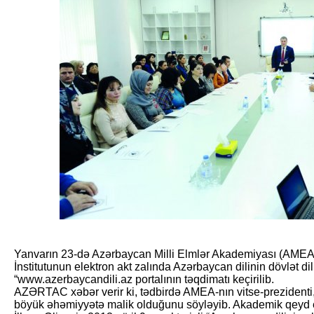
Yanvarın 23-də Azərbaycan Milli Elmlər Akademiyası (AMEA
İnstitutunun elektron akt zalında Azərbaycan dilinin dövlət d
“www.azerbaycandili.az portalının təqdimatı keçirilib.
AZƏRTAC xəbər verir ki, tədbirdə AMEA-nın vitse-prezidenti,
böyük əhəmiyyətə malik olduğunu söyləyib. Akademik qeyd ed