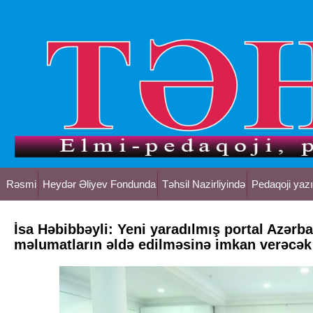
Rəsmi
Heydər Əliyev Fondunda
Təhsil Nazirliyində
Pedaqoji yazı
İsa Həbibbəyli: Yeni yaradılmış portal Azərba
məlumatların əldə edilməsinə imkan verəcək