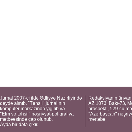
Jurnal 2007-ci ildə Ədliyyə Nazirliyində
Redaksiyanın ünvanı
qeydə alınıb. "Təhsil" jurnalının
AZ 1073, Bakı-73, M
kompüter mərkəzində yığılıb və
prospekti, 529-cu mə
"Elm və təhsil" nəşriyyat-poliqrafiya
"Azərbaycan" nəşriyya
mətbəəsində çap olunub.
mərtəbə
Ayda bir dəfə çıxır.