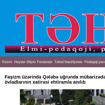
Rəsmi
Heydər Əliyev Fondunda
Təhsil Nazirliyində
Pedaqoji yazı
Faşizm üzərində Qələbə uğrunda mübarizədə
övladlarının xatirəsi ehtiramla anılıb