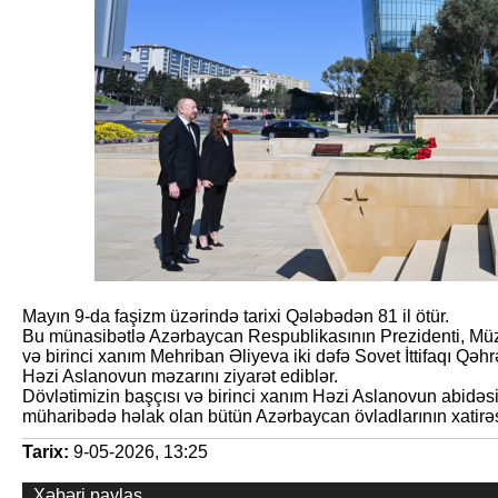
Mayın 9-da faşizm üzərində tarixi Qələbədən 81 il ötür.
Bu münasibətlə Azərbaycan Respublikasının Prezidenti, Mü
və birinci xanım Mehriban Əliyeva iki dəfə Sovet İttifaqı Qə
Həzi Aslanovun məzarını ziyarət ediblər.
Dövlətimizin başçısı və birinci xanım Həzi Aslanovun abidəs
müharibədə həlak olan bütün Azərbaycan övladlarının xatirəsin
Tarix:
9-05-2026, 13:25
Xəbəri paylaş