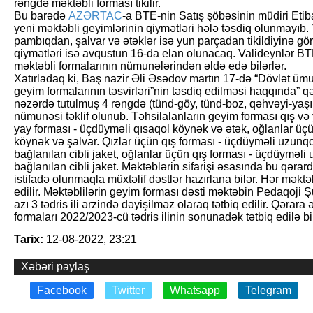
rəngdə məktəbli forması tikilir.
Bu barədə
AZƏRTAC
-a BTE-nin Satış şöbəsinin müdiri Etiba
yeni məktəbli geyimlərinin qiymətləri hələ təsdiq olunmayıb.
pambıqdan, şalvar və ətəklər isə yun parçadan tikildiyinə gör
qiymətləri isə avqustun 16-da elan olunacaq. Valideynlər B
məktəbli formalarının nümunələrindən əldə edə bilərlər.
Xatırladaq ki, Baş nazir Əli Əsədov martın 17-də “Dövlət ümu
geyim formalarının təsvirləri”nin təsdiq edilməsi haqqında” 
nəzərdə tutulmuş 4 rəngdə (tünd-göy, tünd-boz, qəhvəyi-yaşıl
nümunəsi təklif olunub. Təhsilalanların geyim forması qış və 
yay forması - üçdüyməli qısaqol köynək və ətək, oğlanlar üç
köynək və şalvar. Qızlar üçün qış forması - üçdüyməli uzunqo
bağlanılan cibli jaket, oğlanlar üçün qış forması - üçdüyməli
bağlanılan cibli jaket. Məktəblərin sifarişi əsasında bu qəra
istifadə olunmaqla müxtəlif dəstlər hazırlana bilər. Hər məktə
edilir. Məktəblilərin geyim forması dəsti məktəbin Pedaqoji 
azı 3 tədris ili ərzində dəyişilməz olaraq tətbiq edilir. Qərar
formaları 2022/2023-cü tədris ilinin sonunadək tətbiq edilə bil
Tarix:
12-08-2022, 23:21
Xəbəri paylaş
Facebook
Twitter
Whatsapp
Telegram