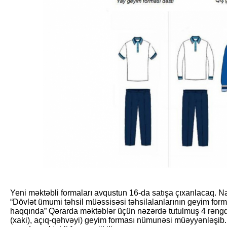
Yeni məktəbli formaları avqustun 16-da satışa çıxarılacaq. Na
“Dövlət ümumi təhsil müəssisəsi təhsilalanlarının geyim formal
haqqında” Qərarda məktəblər üçün nəzərdə tutulmuş 4 rəngdə
(xaki), açıq-qəhvəyi) geyim forması nümunəsi müəyyənləşib. 