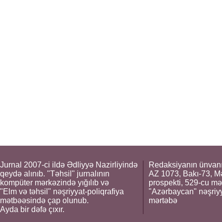
Jurnal 2007-ci ildə Ədliyyə Nazirliyində
Redaksiyanın ünvanı
qeydə alınıb. "Təhsil" jurnalının
AZ 1073, Bakı-73, M
kompüter mərkəzində yığılıb və
prospekti, 529-cu mə
"Elm və təhsil" nəşriyyat-poliqrafiya
"Azərbaycan" nəşriyya
mətbəəsində çap olunub.
mərtəbə
Ayda bir dəfə çıxır.