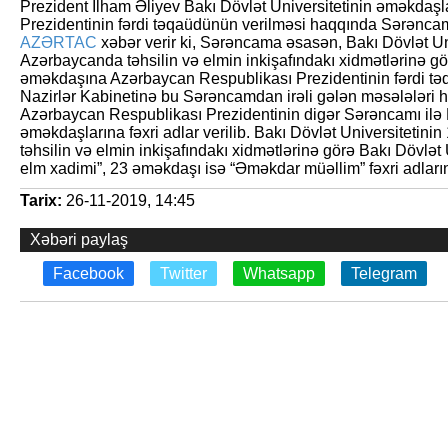
Prezident İlham Əliyev Bakı Dövlət Universitetinin əməkdaş
Prezidentinin fərdi təqaüdünün verilməsi haqqında Sərənca
AZƏRTAC
xəbər verir ki, Sərəncama əsasən, Bakı Dövlət Univ
Azərbaycanda təhsilin və elmin inkişafındakı xidmətlərinə gö
əməkdaşına Azərbaycan Respublikası Prezidentinin fərdi tə
Nazirlər Kabinetinə bu Sərəncamdan irəli gələn məsələləri həl
Azərbaycan Respublikası Prezidentinin digər Sərəncamı ilə B
əməkdaşlarına fəxri adlar verilib. Bakı Dövlət Universitetini
təhsilin və elmin inkişafındakı xidmətlərinə görə Bakı Dövlə
elm xadimi”, 23 əməkdaşı isə “Əməkdar müəllim” fəxri adları
Tarix:
26-11-2019, 14:45
Xəbəri paylaş
Facebook
Twitter
Whatsapp
Telegram