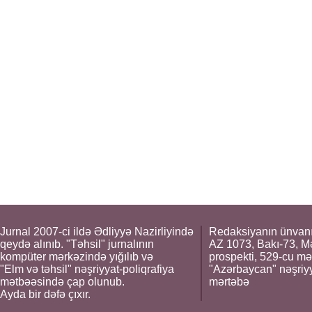
Jurnal 2007-ci ildə Ədliyyə Nazirliyində
Redaksiyanın ünvanı
qeydə alınıb. "Təhsil" jurnalının
AZ 1073, Bakı-73, M
kompüter mərkəzində yığılıb və
prospekti, 529-cu mə
"Elm və təhsil" nəşriyyat-poliqrafiya
"Azərbaycan" nəşriyya
mətbəəsində çap olunub.
mərtəbə
Ayda bir dəfə çıxır.