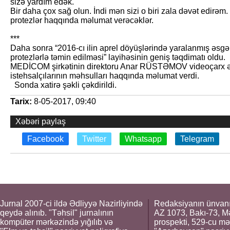
sizə yardım edək.
Bir daha çox sağ olun. İndi mən sizi o biri zala dəvət edirəm
protezlər haqqında məlumat verəcəklər.
***
Daha sonra “2016-cı ilin aprel döyüşlərində yaralanmış əsgər
protezlərlə təmin edilməsi” layihəsinin geniş təqdimatı oldu.
MEDİCOM şirkətinin direktoru Anar RÜSTƏMOV videoçarx əs
istehsalçılarının məhsulları haqqında məlumat verdi.
Sonda xatirə şəkli çəkdirildi.
Tarix:
8-05-2017, 09:40
Xəbəri paylaş
Facebook
Twitter
Whatsapp
Telegram
Jurnal 2007-ci ildə Ədliyyə Nazirliyində
Redaksiyanın ünvanı
qeydə alınıb. "Təhsil" jurnalının
AZ 1073, Bakı-73, M
kompüter mərkəzində yığılıb və
prospekti, 529-cu mə