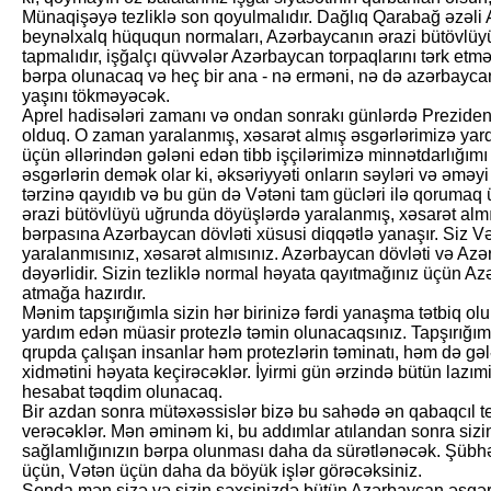
Münaqişəyə tezliklə son qoyulmalıdır. Dağlıq Qarabağ əzəli
beynəlxalq hüququn normaları, Azərbaycanın ərazi bütövlüyü ç
tapmalıdır, işğalçı qüvvələr Azərbaycan torpaqlarını tərk etm
bərpa olunacaq və heç bir ana - nə erməni, nə də azərbayca
yaşını tökməyəcək.
Aprel hadisələri zamanı və ondan sonrakı günlərdə Preziden
olduq. O zaman yaralanmış, xəsarət almış əs­gərlərimizə yard
üçün əllərindən gələni edən tibb işçilərimizə minnət­darlığı­m
əsgərlərin demək olar ki, əksəriyyəti onların səyləri və əməy
tərzinə qayıdıb və bu gün də Vətəni tam gücləri ilə qorumaq 
ərazi bütövlüyü uğrunda döyüşlərdə yaralanmış, xəsarət almı
bərpasına Azərbaycan dövləti xüsusi diqqətlə yanaşır. Siz 
yaralanmısınız, xəsarət almısınız. Azərbaycan dövləti və Azər
dəyərlidir. Sizin tezliklə normal həyata qayıtmağınız üçün Az
atmağa hazırdır.
Mənim tapşırığımla sizin hər birinizə fərdi yanaşma tətbiq 
yardım edən müasir protezlə təmin olunacaqsınız. Tapşırığım
qrupda çalışan insanlar həm protezlərin təminatı, həm də gə
xidmətini həyata keçirəcəklər. İyirmi gün ərzində bütün lazım
hesabat təqdim olunacaq.
Bir azdan sonra mütəxəssislər bizə bu sahədə ən qabaqcıl 
verəcəklər. Mən əminəm ki, bu addımlar atılandan sonra sizi
sağlamlığınızın bərpa olunması daha da sürətlənəcək. Şübh
üçün, Vətən üçün daha da böyük işlər görəcəksiniz.
Sonda mən sizə və sizin şəxsinizdə bütün Azərbaycan əsgərl