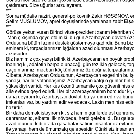
çatdırıram. Sizə uğurlar arzulayıram.
***
Sonra müdafiə naziri, general-polkovnik Zakir HƏSƏNOV, əmə
Səlim MÜSLÜMOV, aprel döyüşlərində yaralanan zabit
Elş
***
Görüşə yekun vuran Birinci vitse-prezident xanım Mehriban
-Mən çıxışımda qeyd etdim ki, bu gün Azərbaycan dövləti A
Ordusuna bütün lazımi dəstək göstərməyə qadirdir. Bunu biz n
əminəm ki, torpaqlarımızın işğaldan azad olunması Azərbayc
arzusudur.
Biz hamımız çox yaxşı bilirik ki, Azərbaycanın ən böyük pr
inanırıq ki, ədalətin bərpa olunacağı gün tezliklə gələcək, t
qaçqınlarımız, məcburi köçkünlərimiz öz doğma torpaqlarına
Əlbəttə, Azərbaycan Ordusunun, Azərbaycan əsgərinin bu işd
yanaşı, hər bir vətəndaşımız, Azərbaycan xalqı o günlər birli
yüksəkliyi var idi. Hər kəs özünü tamamilə çox güvənli hiss e
ailə evində qeyd edirdi. Hər bir azərbaycanlının borcudur ki,
daha deyirəm ki, Azərbaycan dövləti bu yardımı edir və bunu
imkanları var, bu yardımı edir və edəcək. Lakin mən hiss edi
hazırdır.
Bir daha demək istəyirəm ki, siz həmin günlərdə əsl qəhrəmanl
qəhrəmanlıq, əlbəttə, ilk növbədə, hərbi qələbə idi. Bu qələb
azad olundu. İndi orada qəsəbələr salınır, insanlar öz evlər
ilə yanaşı, həm də ümumxalq qələbəsidir. Çünki siz insanlara 