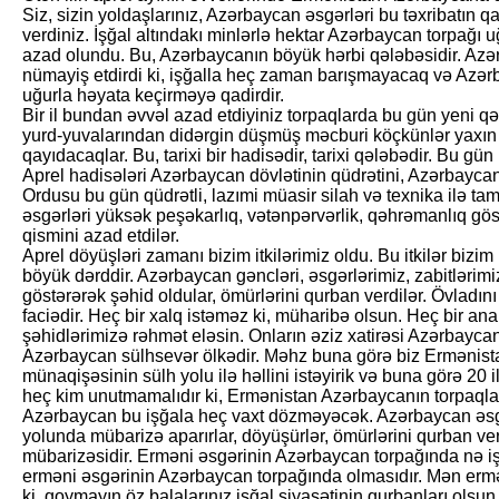
Siz, sizin yoldaşlarınız, Azərbaycan əsgərləri bu təxribatın q
verdiniz. İşğal altındakı minlərlə hektar Azərbaycan torpağı
azad olundu. Bu, Azərbaycanın böyük hərbi qələbəsidir. Azə
nümayiş etdirdi ki, işğalla heç zaman barışmayacaq və Azər
uğurla həyata keçirməyə qadirdir.
Bir il bundan əvvəl azad etdiyiniz torpaqlarda bu gün yeni qəs
yurd-yuvalarından didərgin düşmüş məcburi köçkünlər yaxı
qayıdacaqlar. Bu, tarixi bir hadisədir, tarixi qələbədir. Bu gün
Aprel hadisələri Azərbaycan dövlətinin qüdrətini, Azərbaycan 
Ordusu bu gün qüdrətli, lazımi müasir silah və texnika ilə 
əsgərləri yüksək peşəkarlıq, vətənpərvərlik, qəhrəmanlıq göstə
qismini azad etdilər.
Aprel döyüşləri zamanı bizim itkilərimiz oldu. Bu itkilər bizi
böyük dərddir. Azərbaycan gəncləri, əs­gərlərimiz, zabitləri
göstərərək şəhid oldular, ömürlərini qurban verdilər. Övladın
faciədir. Heç bir xalq istəməz ki, müharibə olsun. Heç bir ana 
şəhidlərimizə rəhmət eləsin. Onların əziz xatirəsi Azərbayc
Azərbaycan sülhsevər ölkədir. Məhz buna görə biz Ermənis
münaqişəsinin sülh yolu ilə həllini istəyirik və buna görə 20 i
heç kim unutmamalıdır ki, Ermənistan Azər­baycanın torpaqları
Azərbaycan bu işğala heç vaxt dözməyəcək. Azərbaycan əsgə
yolunda mübarizə aparırlar, döyüşürlər, ömürlərini qurban ver
mübarizəsidir. Erməni əsgərinin Azərbaycan torpağında nə işi
erməni əsgərinin Azərbaycan torpağında olmasıdır. Mən ermə
ki, qoymayın öz balalarınız işğal siyasətinin qurbanları olsun