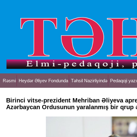
Rəsmi
Heydər Əliyev Fondunda
Təhsil Nazirliyində
Pedaqoji yazı
Birinci vitse-prezident Mehriban Əliyeva apr
Azərbaycan Ordusunun yaralanmış bir qrup əs