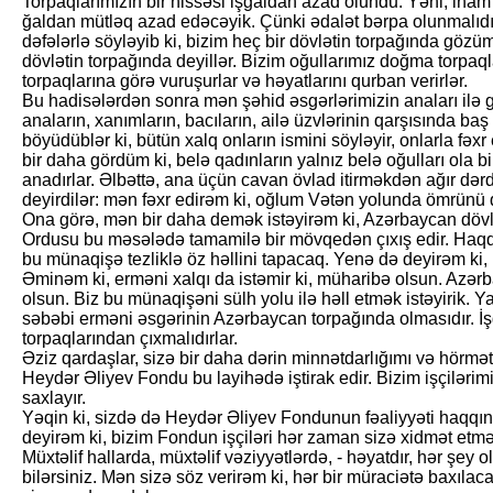
Torpaqlarımızın bir hissəsi işğaldan azad olundu. Yəni, inam y
ğaldan mütləq azad edəcəyik. Çünki ədalət bərpa olunmalıdı
dəfələrlə söyləyib ki, bizim heç bir dövlətin torpağında göz
dövlətin torpağında deyillər. Bizim oğullarımız doğma torpaql
torpaqlarına görə vuruşurlar və həyatlarını qurban verirlər.
Bu hadisələrdən sonra mən şəhid əsgərlərimizin anaları ilə 
anaların, xanımların, bacıların, ailə üzvlərinin qarşısında ba
böyüdüblər ki, bütün xalq onların ismini söyləyir, onlarla fəxr
bir daha gördüm ki, belə qadınların yalnız belə oğulları ola b
anadırlar. Əlbəttə, ana üçün cavan övlad itirməkdən ağır də
deyirdilər: mən fəxr edirəm ki, oğlum Vətən yolunda ömrünü 
Ona görə, mən bir daha demək istəyirəm ki, Azərbaycan dövl
Ordusu bu məsələdə tamamilə bir mövqedən çıxış edir. Haqq-
bu münaqişə tezliklə öz həllini tapacaq. Yenə də deyirəm ki, 
Əminəm ki, erməni xalqı da istəmir ki, müharibə olsun. Azərb
olsun. Biz bu münaqişəni sülh yolu ilə həll etmək istəyirik. Y
səbəbi erməni əsgərinin Azərbaycan torpağında olmasıdır. İ
torpaqlarından çıxmalıdırlar.
Əziz qardaşlar, sizə bir daha dərin minnətdarlığımı və hörməti
Heydər Əliyev Fondu bu layihədə iştirak edir. Bizim işçilərim
saxlayır.
Yəqin ki, sizdə də Heydər Əliyev Fondunun fəaliyyəti haqqınd
deyirəm ki, bizim Fondun işçiləri hər zaman sizə xidmət etmə
Müxtəlif hallarda, müxtəlif vəziyyətlərdə, - həyatdır, hər şey o
bilərsiniz. Mən sizə söz verirəm ki, hər bir müraciətə baxılac