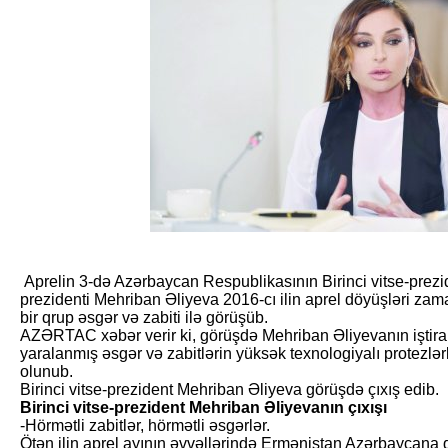
Aprelin 3-də Azərbaycan Respublikasının Birinci vitse-prez
prezidenti Mehriban Əliyeva 2016-cı ilin aprel döyüşləri z
bir qrup əsgər və zabiti ilə görüşüb.
AZƏRTAC xəbər verir ki, görüşdə Mehriban Əliyevanın iştirakı
yaralanmış əsgər və zabitlərin yüksək texnologiyalı protezlər
olunub.
Birinci vitse-prezident Mehriban Əliyeva görüşdə çıxış edib.
Birinci vitse-prezident Mehriban Əliyevanın çıxışı
-Hörmətli zabitlər, hörmətli əs­gərlər.
Ötən ilin aprel ayının əvvəllərində Ermənistan Azərbaycana qar