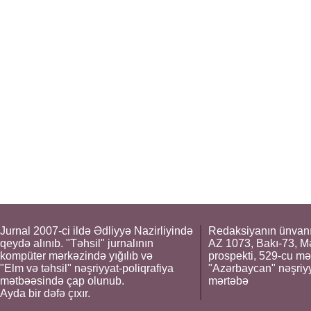
Jurnal 2007-ci ildə Ədliyyə Nazirliyində
Redaksiyanın ünvanı
qeydə alınıb. "Təhsil" jurnalının
AZ 1073, Bakı-73, M
kompüter mərkəzində yığılıb və
prospekti, 529-cu mə
"Elm və təhsil" nəşriyyat-poliqrafiya
"Azərbaycan" nəşriyya
mətbəəsində çap olunub.
mərtəbə
Ayda bir dəfə çıxır.