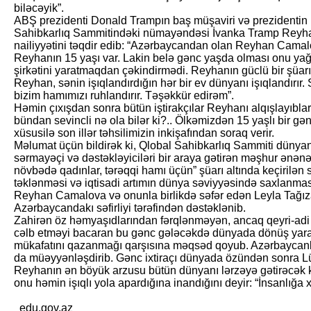
biləcəyik”.
ABŞ prezidenti Donald Trampın baş müşaviri və prezidentin 
Sahibkarlıq Sammitindəki nümayəndəsi İvanka Tramp Reyh
nailiyyətini təqdir edib: “Azərbaycandan olan Reyhan Camalo
Reyhanın 15 yaşı var. Lakin belə gənc yaşda olması onu yağ
şirkətini yaratmaqdan çəkindirmədi. Reyhanın güclü bir şüarı va
Reyhan, sənin işıqlandırdığın hər bir ev dünyanı işıqlandırır
bizim hamımızı ruhlandırır. Təşəkkür edirəm”.
Həmin çıxışdan sonra bütün iştirakçılar Reyhanı alqışlayıbla
bündan sevincli nə ola bilər ki?.. Ölkəmizdən 15 yaşlı bir gən
xüsusilə son illər təhsilimizin inkişafından soraq verir.
Məlumat üçün bildirək ki, Qlobal Sahibkarlıq Sammiti dünyan
sərmayəçi və dəstəkləyiciləri bir araya gətirən məşhur ənənəvi i
növbədə qadınlar, tərəqqi hamı üçün” şüarı altında keçirilən
təklənməsi və iqtisadi artımın dünya səviy­yəsində saxlanması
Reyhan Camalova və onunla birlikdə səfər edən Leyla Tağıza
Azərbaycandakı səfirliyi tərəfindən dəstəklənib.
Zahirən öz həmyaşıdlarından fərqlənməyən, ancaq qeyri-adi i
cəlb etməyi bacaran bu gənc gələcəkdə dünyada dönüş yara
mükafatını qazanmağı qarşısına məqsəd qoyub. Azərbaycanlı ş
da müəyyənləşdirib. Gənc ixtiraçı dünyada özündən sonra Lüt
Reyhanın ən böyük arzusu bütün dünyanı lərzəyə gətirəcək kəş
onu həmin işıqlı yola apardığına inandığını deyir: “İnsanlığa x
edu.gov.az