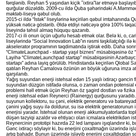
fərqlənib. Reyhan 5 yaşından kiçik "ixtira”lar etməyə başlayı
qurğular düzəldib. 2009-cu ildə Quba şəhərindəki A.Məmməd
məktəb-liseyə qəbul olub.
2015-ci ildə “İstək” liseylərinə keçirilən qəbul imtahanında
yüksək nəticə göstərib. Əldə etdiyi nəticəyə görə 100% təqaü
liseyində təhsil almaq hüququ qazanıb.
2017-ci ili onun üçün uğurlu hesab etmək olar. Belə ki, o, cari 
liseylərində “Social Innovation Lab”ın rəsmi təşkilatçılı­ğı ilə
aksele­rator proqramının təq­dima­tında iştirak edib. Daha son
“ClimateLaunchpad - startap yaşıl biznes” müsabiqəsinə öz “Ra
Layihə “ClimateLaunchpad startap” müsabiqəsinin Azərbayca
startapı” adına layiq görülüb. Hindis­tanda keçirilən Qlobal Sa
qatılan Reyhan Camalova özünün ən böyük uğuruna imza atar
qarşılanıb.
Yağış suyundan enerji istehsal edən 15 yaşlı ixtiraçı gəncin f
suyundan düzgün istifadə olunsa, o zaman ondan potensial en
problemi həll etmək üçün Reyhan öz şagird dostları və fizika 
enerji istehsal edən Reynerci (Rainergy) qurğusunu yaradıb
suyunun kollektoru, su çəni, elektrik generatoru və batareyad
çənini yağış suyu ilə doldurur, su isə elektrik generatorunun i
enerjisi yaradır. İstehsal olunan enerji akkumulyatorlarda topl
düşən təzyiqi azaldır və ehtiyacı olan icmalara elektrikdən i
Reynercinin prototipi hazırda 22 led lampanı işıqlandırır ki, b
Gənc ixtiraçı söyləyir ki, bu enerjini çoxaltmağın üzərində işl
artıq bahadır. Bunun üzərində işləyib enerjini çoxaltdıqdan s