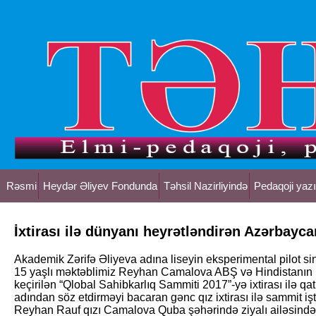
Rəsmi
Heydər Əliyev Fondunda
Təhsil Nazirliyində
Pedaqoji yazı
İxtirası ilə dünyanı heyrətləndirən Azərbayca
Akademik Zərifə Əliyeva adına liseyin eksperimental pilot sinifl
15 yaşlı məktəblimiz Reyhan Camalova ABŞ və Hindistanın bir
keçirilən “Qlobal Sahibkarlıq Sammiti 2017”-yə ixtirası ilə qa
adından söz etdirməyi bacaran gənc qız ixtirası ilə sammit iştir
Reyhan Rauf qızı Camalova Quba şəhərində ziyalı ailəsində 