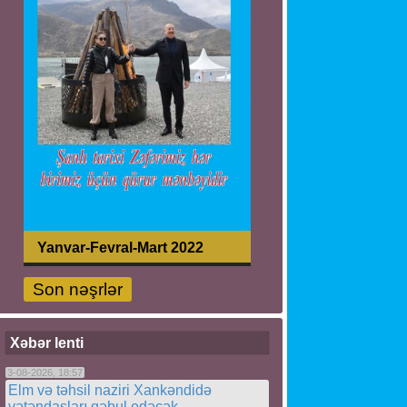
Yanvar-Fevral-Mart 2022
Son nəşrlər
Xəbər lenti
3-08-2026, 18:57
Elm və təhsil naziri Xankəndidə
vətəndaşları qəbul edəcək