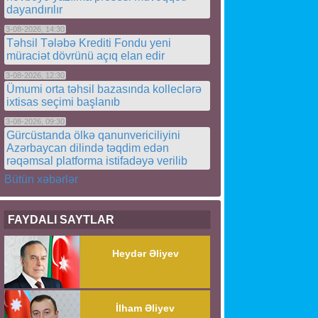
dayandırılır
3-08-2026, 14:30
Təhsil Tələbə Krediti Fondu yeni
müraciət dövrünü açıq elan edir
3-08-2026, 12:30
Ümumi orta təhsil bazasında kolleclərə
ixtisas seçimi başlanıb
3-08-2026, 09:30
Gürcüstanda ölkə qanunvericiliyini
Azərbaycan dilində təqdim edən
rəqəmsal platforma istifadəyə verilib
Bütün xəbərlər
FAYDALI SAYTLAR
Heydər Əliyev
İlham Əliyev