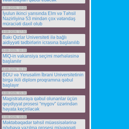
3-08-2026, 18:00
İyulun ikinci yarısında Elm və Təhsil
Nazirliyinə 53 mindən çox vətəndaş
müraciəti daxil olub
3-08-2026, 17:30
Bakı Qızlar Universiteti ilə bağlı
aidiyyəti tədbirlərin icrasına başlanılıb
3-08-2026, 16:33
MİQ-in vakansiya seçimi mərhələsinə
başlanılır
3-08-2026, 16:15
BDU və Yerusəlim İbrani Universitetinin
birgə ikili diplom proqramına qəbul
başlayır
3-08-2026, 15:30
Magistraturaya qəbul olunanlar üçün
qeydiyyat prosesi “mygov” üzərindən
həyata keçiriləcək
3-08-2026, 15:00
Məktəbəqədər təhsil müəssisələrinə
növbəyə yazılma prosesi müvəqqəti