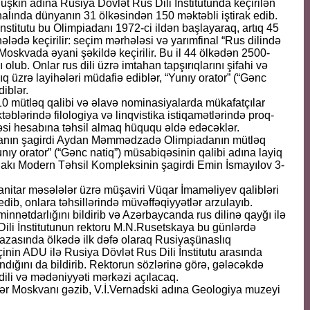
kin adına Rusiya Dövlət Rus Dili İnstitutunda keçirilən
alında dünyanın 31 ölkəsindən 150 məktəbli iştirak edib.
stitutu bu Olimpiadanı 1972-ci ildən baş­layaraq, artıq 45
rhələdə keçirilir: seçim mərhələsi və yarımfinal “Rus dilində
ə Moskvada əyani şəkildə keçirilir. Bu il 44 ölkədən 2500-
 olub. Onlar rus dili üzrə imtahan tapşırıqlarını şifahi və
lıq üzrə layihələri müdafiə ediblər, “Yunıy orator” (“Gənc
diblər.
10 mütləq qalibi və əlavə nominasiyalarda mükafatçılar
təblərində filologiya və linqvistika istiqamətlərində proq­
si hesabına təhsil almaq hüququ əldə edəcəklər.
iyanın şagirdi Aydan Məmmədzadə Olimpiadanın mütləq
unıy orator” (“Gənc natiq”) müsabiqəsinin qalibi adına layiq
Bakı Modern Təhsil Kompleksinin şagirdi Emin İsmayılov 3-
nitar məsələlər üzrə müşaviri Vüqar İmam­əliyev qalibləri
dib, onlara təhsillərində müvəffəqiyyətlər arzulayıb.
innətdarlığını bildirib və Azərbaycanda rus dilinə qayğı ilə
li İnstitutunun rektoru M.N.Rusetskaya bu günlərdə
bazasında ölkədə ilk dəfə olaraq Rusiyaşünaslıq
nin ADU ilə Rusiya Dövlət Rus Dili İnstitutu arasında
ığını da bildirib. Rektorun sözlərinə görə, gələcəkdə
ili və mədəniyyəti mərkəzi açılacaq.
ilər Moskvanı gəzib, V.İ.Vernadski adına Geologiya muzeyi