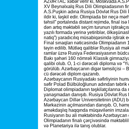
AZƏRTAC xəbər verir ki, Moskvada A.S.Puş
XV Beynəlxalq Rus Dili Olimpiadasının fin
A.S.Puşkin adına Rusiya Dövlət Rus Dili İn
ildir ki, təşkil edir. Olimpiada bir neçə mə
təhsil” portalında distant rejimdə, final is
dən artıq məktəbli seçim turunun iştirakçısı
yazılı formada yerinə yetiriblər, ölkəşünas
natiq”) yaradıcılıq müsabiqəsində iştirak e
Final sınaqları nəticəsində Olimpiadanın 
təyin edilib. Mütləq qaliblər Rusiya ali mək
ramlar üzrə Rusiya Federasiyasının büdcə
Bakı şəhəri 160 nömrəli Klassik gimnaz
qalibi olub. O, 1-ci dərəcəli diploma və “Y
görülüb. Azərbaycanın digər təmsilçisi – 
cü dərəcəli diplom qazanıb.
Azərbaycanın Rusiyadakı səfirliyinin huma
səfir Polad Bülbüloğlunun adından təbrik e
Diplomat olimpiadanın təşkilatçılarına da m
yanaşmadan danışıb. Rusiya Dövlət Rus Di
Azərbaycan Dillər Universitetinin (ADU) 
Mərkəzinin açılmasından danışıb. O, həmçi
əməkdaşlıq haqqında müqavilənin imzaland
Rusiyanın bu ali məktəbində Azərbaycan d
Olimpiadanın finalı çərçivəsində məktəbl
və Planetariya ilə tanış olublar.