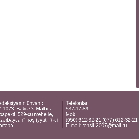
daksiyanın ünvanı:
Telefonlar:
 1073, Bakı-73, Mətbuat
537-17-89
ospekti, 529-cu məhəllə,
Mob:
zərbaycan" nəşriyyatı, 7-ci
(050) 612-32-21 (077) 612-32-21
ərtəbə
E-mail:
tehsil-2007@mail.ru