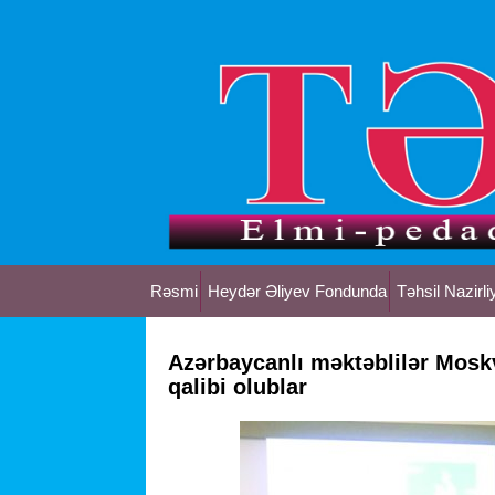
Rəsmi
Heydər Əliyev Fondunda
Təhsil Nazirli
Azərbaycanlı məktəblilər Mosk
qalibi olublar