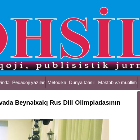
yində
Pedaqoji yazılar
Metodika
Dünya təhsili
Məktəb və müəllim
vada Beynəlxalq Rus Dili Olimpiadasının