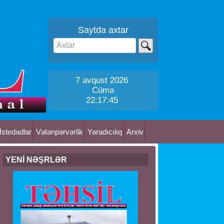
Saytda axtar
7 avqust 2026
Cümə
22:17:45
İstedadlar
Vətənpərvərlik
Yaradıcılıq
Arxiv
YENİ NƏŞRLƏR