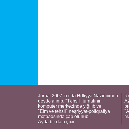
Jurnal 2007-ci ildə Ədliyyə Nazirliyində
Re
qeydə alınıb. "Təhsil" jurnalının
AZ
kompüter mərkəzində yığılıb və
pr
"Elm və təhsil" nəşriyyat-poliqrafiya
"A
mətbəəsində çap olunub.
m
Ayda bir dəfə çıxır.