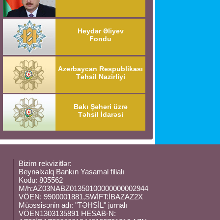
Heydər Əliyev
Fondu
Azərbaycan Respublikası
Təhsil Nazirliyi
Bakı Şəhəri üzrə
Təhsil İdarəsi
Bizim rekvizitlər:
Beynəlxalq Bankın Yasamal filialı
Kodu: 805562
M/h:AZ03NABZ01350100000000002944
VÖEN: 9900001881,SWİFT:İBAZAZ2X
Müəssisənin adı: "TƏHSİL" jurnalı
VÖEN1303135891 HESAB-N: