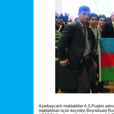
Azərbaycanlı məktəblilər A.S.Puşkin adına 
məktəbliləri üçün keçirdiyi Beynəlxalq Rus