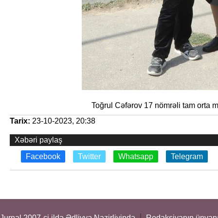
Toğrul Cəfərov 17 nömrəli tam orta məktəbin
Tarix:
23-10-2023, 20:38
Xəbəri paylaş
Facebook
Twitter
Whatsapp
Telegram
Jurnal 2007-ci ildə Ədliyyə Nazirliyində
Redaksiyanın ünvanı