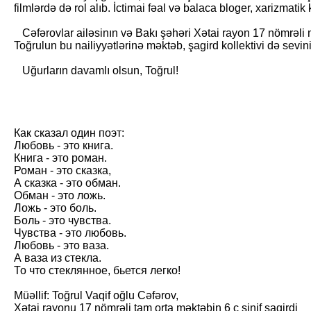
filmlərdə də rol alıb. İctimai fəal və balaca bloger, xarizmatik
Cəfərovlar ailəsinın və Bakı şəhəri Xətai rayon 17 nömrəli mək
Toğrulun bu nailiyyətlərinə məktəb, şagird kollektivi də sevinir
Uğurların davamlı olsun, Toğrul!
Как сказал один поэт:
Любовь - это книга.
Книга - это роман.
Роман - это сказка,
А сказка - это обман.
Обман - это ложь.
Ложь - это боль.
Боль - это чувства.
Чувства - это любовь.
Любовь - это ваза.
А ваза из стекла.
То что стеклянное, бьется легко!
Müəllif: Toğrul Vaqif oğlu Cəfərov,
Xətai rayonu 17 nömrəli tam orta məktəbin 6 ç sinif şagirdi