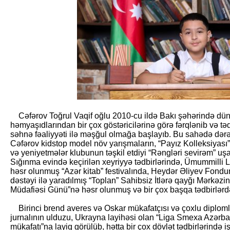
Cəfərov Toğrul Vaqif oğlu 2010-cu ildə Bakı şəhərində düny
həmyaşıdlarından bir çox göstəricilərinə görə fərqlənib və t
səhnə fəaliyyəti ilə məşğul olmağa başlayıb. Bu sahədə dərə
Cəfərov kidstop model növ yarışmaların, “Payız Kolleksiyas
və yeniyetmələr klubunun təşkil etdiyi “Rəngləri sevirəm” 
Sığınma evində keçirilən xeyriyyə tədbirlərində, Ümummilli Li
həsr olunmuş “Azər kitab” festivalında, Heydər Əliyev Fondu
dəstəyi ilə yaradılmış “Toplan” Sahibsiz İtlərə qayğı Mərkəzin
Müdafiəsi Günü”nə həsr olunmuş və bir çox başqa tədbirlərdə 
Birinci brend averes və Oskar mükafatçısı və çoxlu diplomlar
jurnalının ulduzu, Ukrayna layihəsi olan “Liga Smexa Azərba
mükafatı”na layiq görülüb, hətta bir çox dövlət tədbirlərində işt