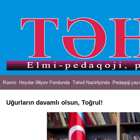
Rəsmi
Heydər Əliyev Fondunda
Təhsil Nazirliyində
Pedaqoji yazı
Uğurların davamlı olsun, Toğrul!