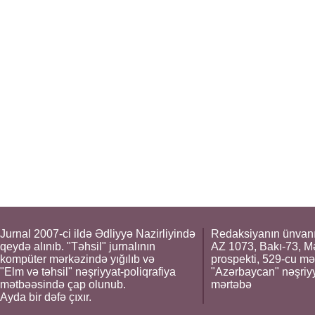
Jurnal 2007-ci ildə Ədliyyə Nazirliyində
Redaksiyanın ünvanı
qeydə alınıb. "Təhsil" jurnalının
AZ 1073, Bakı-73, M
kompüter mərkəzində yığılıb və
prospekti, 529-cu mə
"Elm və təhsil" nəşriyyat-poliqrafiya
"Azərbaycan" nəşriyya
mətbəəsində çap olunub.
mərtəbə
Ayda bir dəfə çıxır.