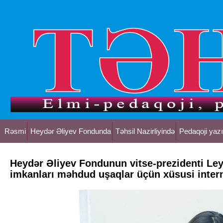
Rəsmi
Heydər Əliyev Fondunda
Təhsil Nazirliyində
Pedaqoji yazı
Heydər Əliyev Fondunun vitse-prezidenti Ley
imkanları məhdud uşaqlar üçün xüsusi inter