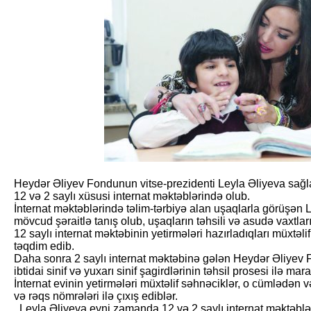
Heydər Əliyev Fondunun vitse-prezidenti Leyla Əliyeva sağ
12 və 2 saylı xüsusi internat məktəblərində olub.
İnternat məktəblərində təlim-tərbiyə alan uşaqlarla görüşən L
mövcud şəraitlə tanış olub, uşaqların təhsili və asudə vaxtları
12 saylı internat məktəbinin yetirmələri hazırladıqları müx­təl
təqdim edib.
Daha sonra 2 saylı internat məktəbinə gələn Heydər Əliyev 
ibtidai sinif və yuxarı sinif şagirdlərinin təhsil prosesi ilə mar
İnternat evinin yetirmələri müxtəlif səhnəciklər, o cümlədə
və rəqs nömrələri ilə çıxış ediblər.
Leyla Əliyeva eyni zamanda 12 və 2 saylı internat məktəblərin