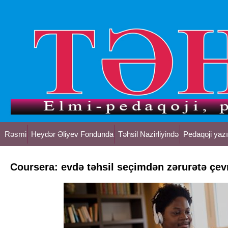
Rəsmi
Heydər Əliyev Fondunda
Təhsil Nazirliyində
Pedaqoji yazı
Coursera: evdə təhsil seçimdən zərurətə çevr