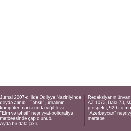
Jurnal 2007-ci ildə Ədliyyə Nazirliyində
Redaksiyanın ünvanı
qeydə alınıb. "Təhsil" jurnalının
AZ 1073, Bakı-73, M
kompüter mərkəzində yığılıb və
prospekti, 529-cu mə
"Elm və təhsil" nəşriyyat-poliqrafiya
"Azərbaycan" nəşriyya
mətbəəsində çap olunub.
mərtəbə
Ayda bir dəfə çıxır.