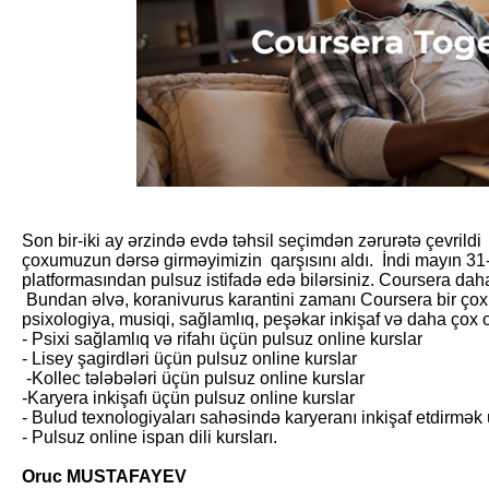
Son bir-iki ay ərzində evdə təhsil seçimdən zərurətə çevrild
çoxumuzun dərsə girməyimizin qarşısını aldı. İndi mayın 3
platformasından pulsuz istifadə edə bilərsiniz. Coursera dah
Bundan əlvə, koranivurus karantini zamanı Coursera bir çox ku
psixologiya, musiqi, sağlamlıq, peşəkar inkişaf və daha çox o
- Psixi sağlamlıq və rifahı üçün pulsuz online kurslar
- Lisey şagirdləri üçün pulsuz online kurslar
-Kollec tələbələri üçün pulsuz online kurslar
-Karyera inkişafı üçün pulsuz online kurslar
- Bulud texnologiyaları sahəsində karyeranı inkişaf etdirmək
- Pulsuz online ispan dili kursları.
Oruc MUSTAFAYEV